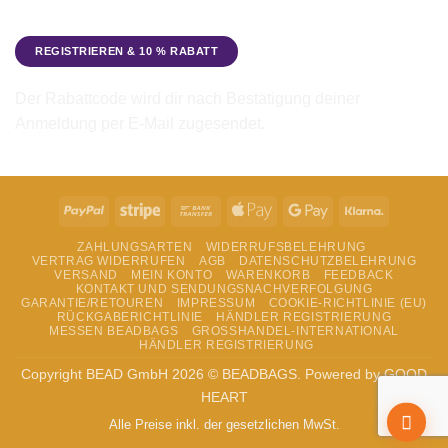
Angebote). Hinweise zum Datenschutz und zur
Datenverarbeitung findest du in der
Datenschutzerklärung
.
Der Rabattcode wird dir nach Bestätigung deiner
Anmeldung per E-Mail zugesendet.
PayPal
Stripe
Bank
Apple
Google
Klarna
Transfer
Pay
Pay
ZAHLUNGSARTEN
WIDERRUFSBELEHRUNG
VERTRAG WIDERRUFEN
AGB
DATENSCHUTZBELEHRUNG
VERSAND
MEIN KONTO
WARENKORB
FEEDBACK
KONTAKT UND SENDUNGSNACHVERFOLGUNG
GARANTIE/RETOUREN
IMPRESSUM
COOKIE-RICHTLINIE (EU)
RÜCKGABERICHTLINIE
HÄNDLER REGISTRIERUNG
MESSEN BEADBAGS
GROSSHANDEL-INTERNATIONAL
HÄNDLER REGISTRIERUNG
Copyright BEAD GmbH 2026 © BEADBAGS. Powered by GOOD
HEART
Alle Preise inkl. der gesetzlichen MwSt.