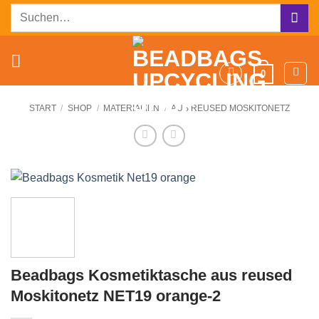
Zum
Suchen
Inhalt
nach:
springen
0
START
/
SHOP
/
MATERIALIEN
/
AUS REUSED MOSKITONETZ
Beadbags Kosmetiktasche aus reused
Moskitonetz NET19 orange-2