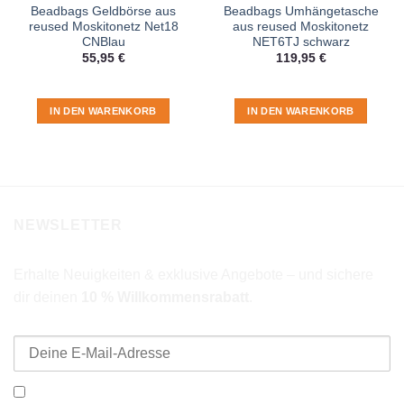
Beadbags Geldbörse aus
Beadbags Umhängetasche
reused Moskitonetz Net18
aus reused Moskitonetz
CNBlau
NET6TJ schwarz
55,95
€
119,95
€
IN DEN WARENKORB
IN DEN WARENKORB
NEWSLETTER
Erhalte Neuigkeiten & exklusive Angebote – und sichere
dir deinen
10 % Willkommensrabatt
.
E-Mail-Adresse
Ich möchte den Beadbags Newsletter erhalten (Neuigkeiten &