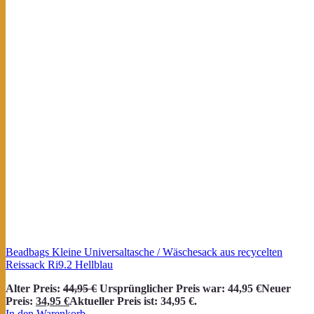
Beadbags Kleine Universaltasche / Wäschesack aus recycelten
Reissack Ri9.2 Hellblau
Alter Preis:
44,95
€
Ursprünglicher Preis war: 44,95 €
Neuer
Preis:
34,95
€
Aktueller Preis ist: 34,95 €.
In den Warenkorb