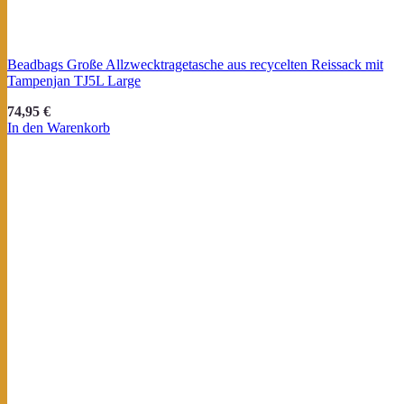
Beadbags Große Allzwecktragetasche aus recycelten Reissack mit
Tampenjan TJ5L Large
74,95
€
In den Warenkorb