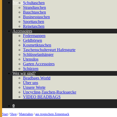
Newsletter
Schultaschen
Strandtaschen
Bauchtaschen
Businesstaschen
Sporttaschen
Reisetaschen
Accessoires
Federmappen
Geldbörsen
Kosmetiktaschen
Taschenschultergurt Hafengurte
Schlüsselanhänger
Utensilos
Garten Accessoires
Schürzen
Wer wir sind?
Beadbags World
Über uns
Unsere Werte
Upcycling-Taschen-Rucksaecke
VIDEO BEADBAGS
0
Start
/
Shop
/
Materialien
/
aus tropischem Zementsack