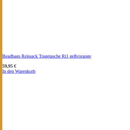
Beadbags Reissack Tragetasche Ri1 gelb/orange
59,95
€
In den Warenkorb