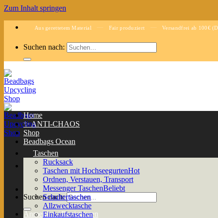
Zum Inhalt springen
—
—
Aus gerettetem Material
Fair produziert
Versandfrei ab 100€ (D
Suchen nach:
Home
✨ ANTI-CHAOS
Shop
Beadbags Ocean
Taschen
Rucksack
Taschen mit Hochseegurten
Ordnen, Verstauen, Transport
Messenger Taschen
Suchen nach:
Schultertaschen
Allzwecktasche
Anmelden / Registrieren
Einkaufstaschen