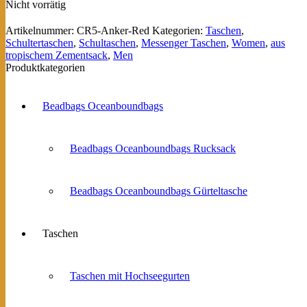
Nicht vorrätig
Artikelnummer:
CR5-Anker-Red
Kategorien:
Taschen
,
Schultertaschen
,
Schultaschen
,
Messenger Taschen
,
Women
,
aus
tropischem Zementsack
,
Men
Produktkategorien
Beadbags Oceanboundbags
Beadbags Oceanboundbags Rucksack
Beadbags Oceanboundbags Gürteltasche
Taschen
Taschen mit Hochseegurten