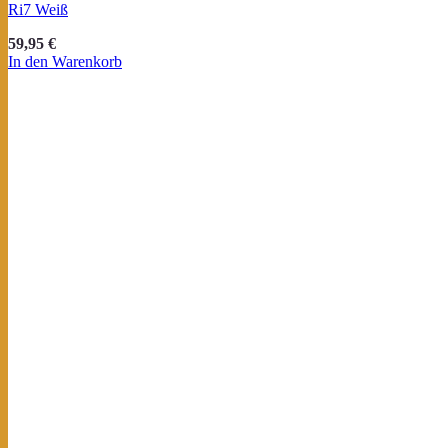
Ri7 Weiß
59,95
€
In den Warenkorb