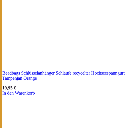
Beadbags Schlüsselanhänger Schlaufe recycelter Hochseespanngurt
Tampenjan Orange
19,95
€
In den Warenkorb