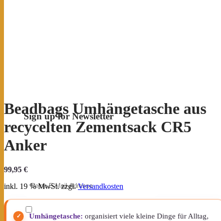
Beadbags Umhängetasche aus
Sign up for Newsletter
recycelten Zementsack CR5
Erhalte Neuigkeiten & exklusive
Anker
Angebote – und sichere dir deinen
10 % Willkommensrabatt
.
99,95
€
E-Mail-Adresse
inkl. 19 % MwSt.
zzgl.
Versandkosten
Ich möchte den Beadbags
Umhängetasche:
organisiert viele kleine Dinge für Alltag,
Newsletter erhalten (Neuigkeiten &