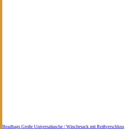
Beadbags Große Universaltasche / Wäschesack mit Reißverschluss