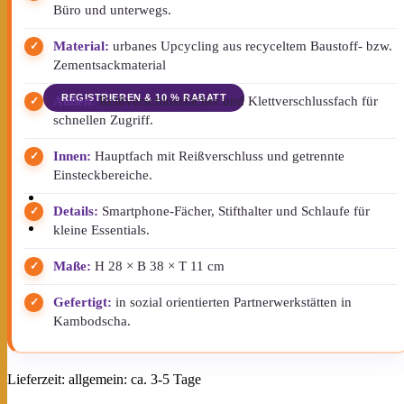
Büro und unterwegs.
Angebote). Hinweise zum
Datenschutz und zur
Datenverarbeitung findest du in der
Material:
urbanes Upcycling aus recyceltem Baustoff- bzw.
Datenschutzerklärung
.
Zementsackmaterial
Außen:
Reißverschlussfächer und Klettverschlussfach für
schnellen Zugriff.
Der Rabattcode wird dir nach
Bestätigung deiner Anmeldung per E-
Innen:
Hauptfach mit Reißverschluss und getrennte
Mail zugesendet.
Einsteckbereiche.
Details:
Smartphone-Fächer, Stifthalter und Schlaufe für
Newsletter
kleine Essentials.
Maße:
H 28 × B 38 × T 11 cm
Gefertigt:
in sozial orientierten Partnerwerkstätten in
Kambodscha.
Lieferzeit:
allgemein: ca. 3-5 Tage