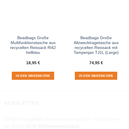
Beadbags Große
Beadbags Große
Multifunktionstasche aus
Allzwecktragetasche aus
recycelten Reissack Ri42
recycelten Reissack mit
hellblau
Tampenjan TJ1L (Large)
18,95
€
74,95
€
IN DEN WARENKORB
IN DEN WARENKORB
NEWSLETTER
Erhalte Neuigkeiten & exklusive Angebote – und sichere
dir deinen
10 % Willkommensrabatt
.