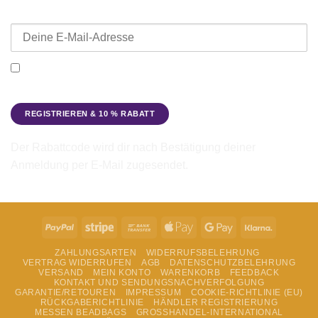
E-Mail-Adresse
Ich möchte den Beadbags Newsletter erhalten (Neuigkeiten &
Angebote). Hinweise zum Datenschutz und zur
Datenverarbeitung findest du in der
Datenschutzerklärung
.
Der Rabattcode wird dir nach Bestätigung deiner
Anmeldung per E-Mail zugesendet.
PayPal
Stripe
Bank
Apple
Google
Klarna
Transfer
Pay
Pay
ZAHLUNGSARTEN
WIDERRUFSBELEHRUNG
VERTRAG WIDERRUFEN
AGB
DATENSCHUTZBELEHRUNG
VERSAND
MEIN KONTO
WARENKORB
FEEDBACK
KONTAKT UND SENDUNGSNACHVERFOLGUNG
GARANTIE/RETOUREN
IMPRESSUM
COOKIE-RICHTLINIE (EU)
RÜCKGABERICHTLINIE
HÄNDLER REGISTRIERUNG
MESSEN BEADBAGS
GROSSHANDEL-INTERNATIONAL