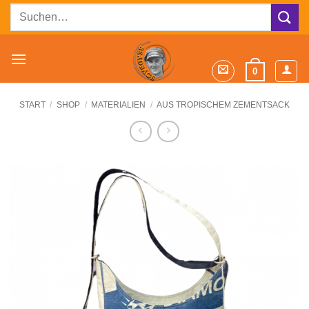
Zum
Suchen
Inhalt
nach:
springen
0
START
/
SHOP
/
MATERIALIEN
/
AUS TROPISCHEM ZEMENTSACK