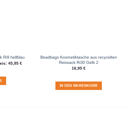
Beadbags Kosmetiktasche aus recycelten
 Ri9 hellblau
Reissack Ri30 Gelb 2
licher
Aktueller
eis:
45,95
€
Preis
16,95
€
ist:
45,95 €.
B
IN DEN WARENKORB