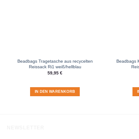
Beadbags Tragetasche aus recycelten
Beadbags K
Reissack Ri1 weiß/hellblau
Rei
59,95
€
IN DEN WARENKORB
NEWSLETTER