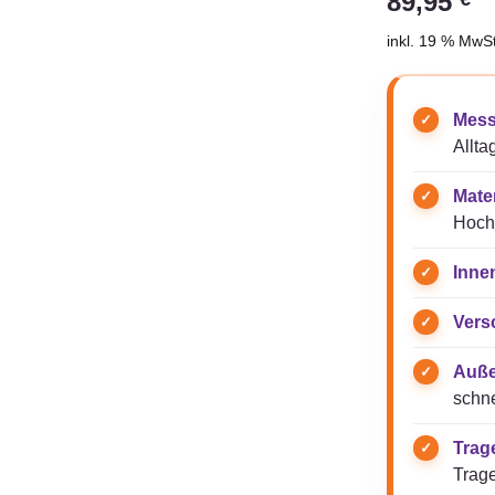
89,95
inkl. 19 % MwSt
Mess
Allta
Mater
Hoch
Inne
Vers
Auße
schne
Trag
Trag