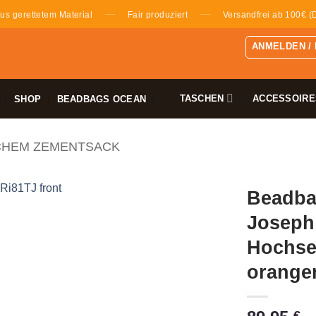
—
—
us gerettetem Material
Fair produziert
Versandfrei ab 100€ (
ANMELDEN /
TASCHEN
ACCESSOIRE
SHOP
BEADBAGS OCEAN
CHEM ZEMENTSACK
Beadba
Joseph 
Hochse
orange
€