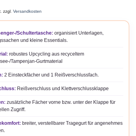
.
zzgl.
Versandkosten
enger-/Schultertasche:
organisiert Unterlagen,
gssachen und kleine Essentials.
ial:
robustes Upcycling aus recyceltem
see-/Tampenjan-Gurtmaterial
n:
2 Einsteckfächer und 1 Reißverschlussfach.
chluss:
Reißverschluss und Klettverschlussklappe
n:
zusätzliche Fächer vorne bzw. unter der Klappe für
llen Zugriff.
ekomfort:
breiter, verstellbarer Tragegurt für angenehmes
en.