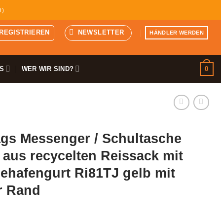
D)
 REGISTRIEREN
NEWSLETTER
HÄNDLER WERDEN
0
S
WER WIR SIND?
gs Messenger / Schultasche
aus recycelten Reissack mit
ehafengurt Ri81TJ gelb mit
r Rand