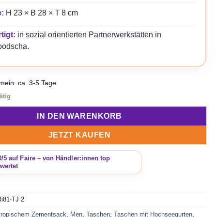
:
H 23 × B 28 × T 8 cm
tigt:
in sozial orientierten Partnerwerkstätten in
odscha.
emein: ca. 3-5 Tage
ätig
IN DEN WARENKORB
JETZT KAUFEN
Ri81-TJ 2
tropischem Zementsack
,
Men
,
Taschen
,
Taschen mit Hochseegurten
,