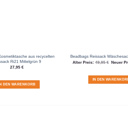
osmetiktasche aus recycelten
Beadbags Reissack Wäschesack
ssack Ri21 Mittelgrün 9
Ursprüng
Alter Preis:
49,95
€
Neuer Pr
Preis
27,95
€
war:
49,95 €
IN DEN WARENKOR
IN DEN WARENKORB