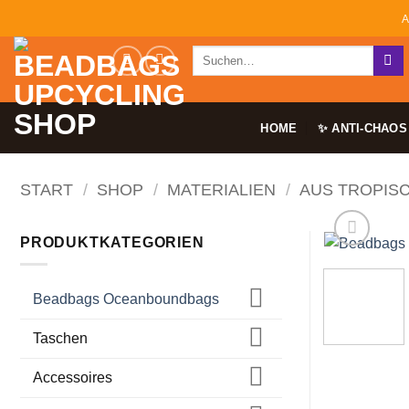
Zum
A
Inhalt
Suchen
springen
nach:
HOME
✨ ANTI-CHAOS
START
/
SHOP
/
MATERIALIEN
/
AUS TROPIS
PRODUKTKATEGORIEN
Beadbags Oceanboundbags
Taschen
Accessoires