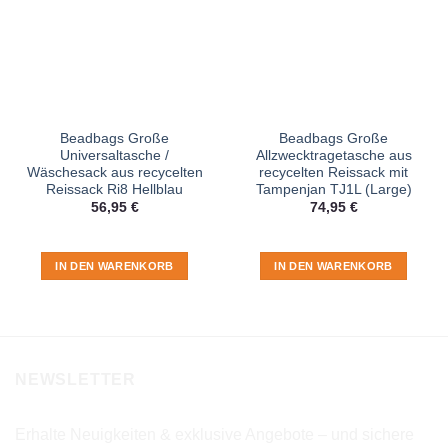
Beadbags Große
Beadbags Große
Universaltasche /
Allzwecktragetasche aus
Wäschesack aus recycelten
recycelten Reissack mit
Reissack Ri8 Hellblau
Tampenjan TJ1L (Large)
56,95
€
74,95
€
IN DEN WARENKORB
IN DEN WARENKORB
NEWSLETTER
Erhalte Neuigkeiten & exklusive Angebote – und sichere