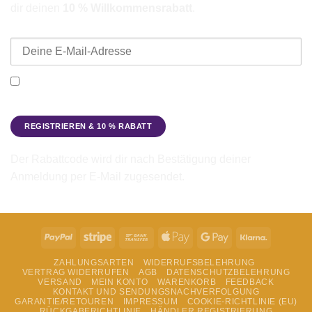
dir deinen
10 % Willkommensrabatt
.
E-Mail-Adresse
Ich möchte den Beadbags Newsletter erhalten (Neuigkeiten &
Angebote). Hinweise zum Datenschutz und zur
Datenverarbeitung findest du in der
Datenschutzerklärung
.
Der Rabattcode wird dir nach Bestätigung deiner
Anmeldung per E-Mail zugesendet.
PayPal
Stripe
Bank
Apple
Google
Klarna
Transfer
Pay
Pay
ZAHLUNGSARTEN
WIDERRUFSBELEHRUNG
VERTRAG WIDERRUFEN
AGB
DATENSCHUTZBELEHRUNG
VERSAND
MEIN KONTO
WARENKORB
FEEDBACK
KONTAKT UND SENDUNGSNACHVERFOLGUNG
GARANTIE/RETOUREN
IMPRESSUM
COOKIE-RICHTLINIE (EU)
RÜCKGABERICHTLINIE
HÄNDLER REGISTRIERUNG