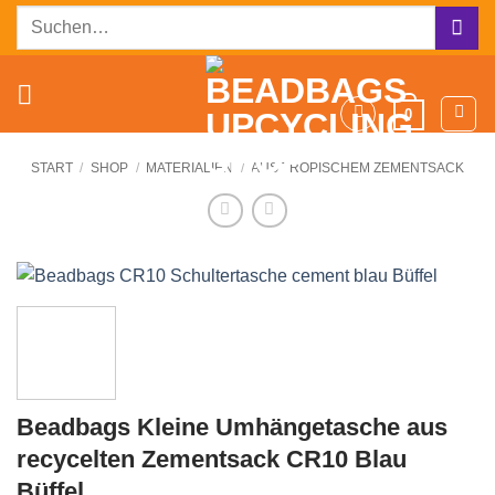
Zum
Suchen
Inhalt
nach:
springen
0
START
/
SHOP
/
MATERIALIEN
/
AUS TROPISCHEM ZEMENTSACK
Beadbags Kleine Umhängetasche aus
recycelten Zementsack CR10 Blau
Büffel