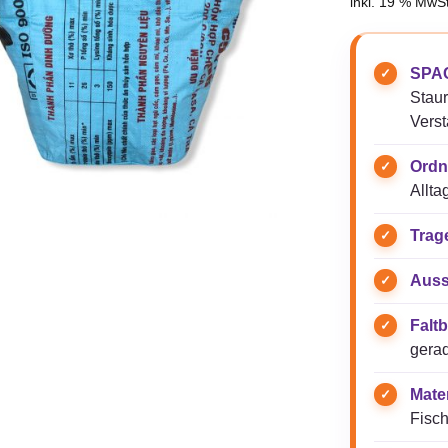
inkl. 19 % MwSt
SPAC
Stau
Verst
Ordn
Allta
Trag
Auss
Faltb
gerad
Mater
Fisch