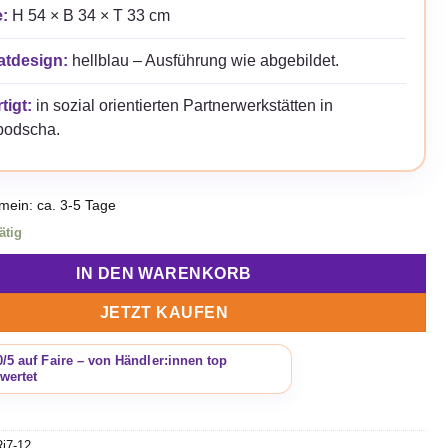
:
H 54 × B 34 × T 33 cm
atdesign:
hellblau – Ausführung wie abgebildet.
tigt:
in sozial orientierten Partnerwerkstätten in
odscha.
emein: ca. 3-5 Tage
ätig
IN DEN WARENKORB
JETZT KAUFEN
i7-12