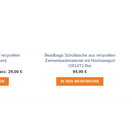
recycelten
Beadbags Schultasche aus recycelten
ten]
Zementsackmaterial mit Hochseegurt
CR14TJ Rot
licher
Aktueller
eis:
29,00
€
94,95
€
Preis
ist:
EN
IN DEN WARENKORB
29,00 €.