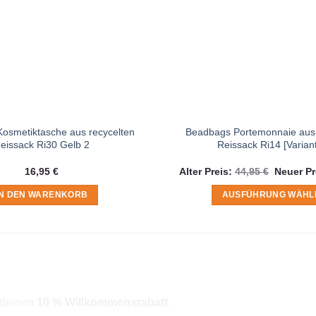
osmetiktasche aus recycelten
Beadbags Portemonnaie aus 
eissack Ri30 Gelb 2
Reissack Ri14 [Varian
Ursprüng
16,95
€
Alter Preis:
44,95
€
Neuer Pr
Preis
war:
IN DEN WARENKORB
AUSFÜHRUNG WÄHL
44,95 €
Dieses
Produkt
weist
mehrere
Varianten
auf.
r deinen
10 % Willkommensrabatt
.
Die