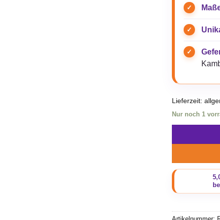
Maße
Unik
Gefer
Kamb
Lieferzeit:
allg
Nur noch 1 vorr
Artikelnummer:
R