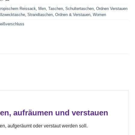
tropischem Reissack
,
Men
,
Taschen
,
Schultertaschen
,
Ordnen Verstauen
llzwecktasche
,
Strandtaschen
,
Ordnen & Verstauen
,
Women
reißverschluss
gen, aufräumen und verstauen
gen, aufgeräumt oder verstaut werden soll.