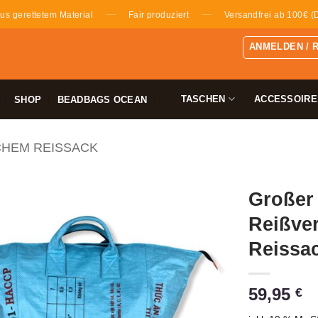
—
—
us gerettetem Material
Fair produziert
Versandfrei ab 100€ (
ANMELDEN / 
TASCHEN
ACCESSOIRE
SHOP
BEADBAGS OCEAN
CHEM REISSACK
Großer
Reißver
Reissac
59,95
€