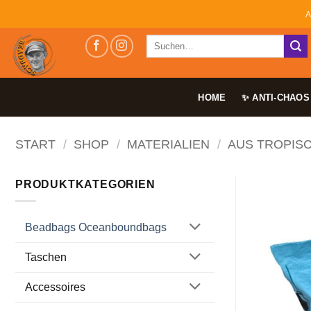
Zum
A
Inhalt
Suchen
springen
nach:
HOME
✨ ANTI-CHAOS
START
/
SHOP
/
MATERIALIEN
/
AUS TROPIS
PRODUKTKATEGORIEN
Beadbags Oceanboundbags
Taschen
Accessoires