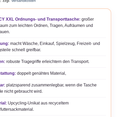
.
zzgl.
Versandkosten
Y XXL Ordnungs- und Transporttasche:
großer
raum zum leichten Ordnen, Tragen, Aufräumen und
auen.
ung:
macht Wäsche, Einkauf, Spielzeug, Freizeit- und
gsteile schnell greifbar.
en:
robuste Tragegriffe erleichtern den Transport.
tattung:
doppelt genähtes Material,
ar:
platzsparend zusammenlegbar, wenn die Tasche
e nicht gebraucht wird.
ial:
Upcycling-Unikat aus recyceltem
futtersackmaterial.