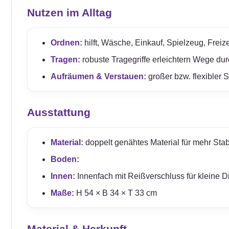
Nutzen im Alltag
Ordnen:
hilft, Wäsche, Einkauf, Spielzeug, Freize
Tragen:
robuste Tragegriffe erleichtern Wege du
Aufräumen & Verstauen:
großer bzw. flexibler 
Ausstattung
Material:
doppelt genähtes Material für mehr Stabil
Boden:
Innen:
Innenfach mit Reißverschluss für kleine D
Maße:
H 54 × B 34 × T 33 cm
Material & Herkunft