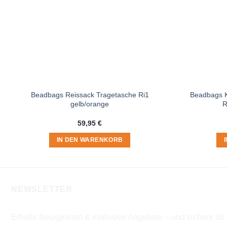
Beadbags Reissack Tragetasche Ri1
Beadbags K
gelb/orange
R
59,95
€
IN DEN WARENKORB
NEWSLETTER
Erhalte Neuigkeiten & exklusive Angebote – und sichere di