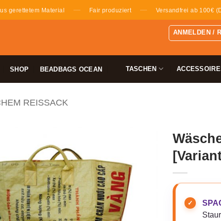
—
—
us gerettetem Material
Fair produziert
Versandfrei ab 100€ (
ANMELDEN / 
TASCHEN
ACCESSOIRE
SHOP
BEADBAGS OCEAN
CHEM REISSACK
Wäsche
[Varian
SPAC
Stau