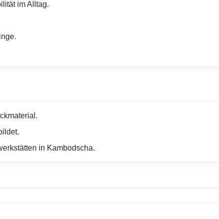
ität im Alltag.
inge.
ckmaterial.
ildet.
erwerkstätten in Kambodscha.