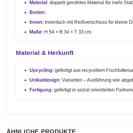
Material:
doppelt genähtes Material für mehr Stabil
Boden:
Innen:
Innenfach mit Reißverschluss für kleine D
Maße:
H 54 × B 34 × T 33 cm
Material & Herkunft
Upcycling:
gefertigt aus recyceltem Fischfuttersa
Unikatdesign:
Varianten – Ausführung wie abgeb
Fertigung:
gefertigt in sozial orientierten Partn
ÄHNLICHE PRODUKTE