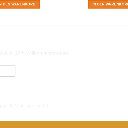
IN DEN WARENKORB
IN DEN WARENKOR
r deinen
10 % Willkommensrabatt
.
ngebote). Hinweise zum Datenschutz und zur Datenverarbeitung findes
g per E-Mail zugesendet.