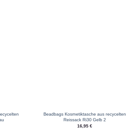
ecycelten
Beadbags Kosmetiktasche aus recycelten
au
Reissack Ri30 Gelb 2
16,95
€