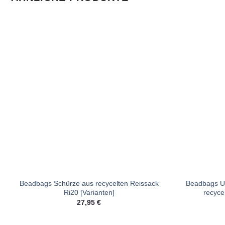
Beadbags Schürze aus recycelten Reissack
Beadbags Un
Ri20 [Varianten]
recyce
27,95
€