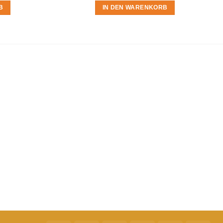
B
IN DEN WARENKORB
t du in der
Datenschutzerklärung
.