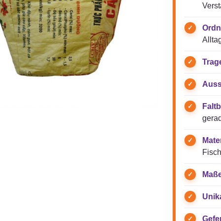
Verst
Ordn
Allta
Trag
Auss
Faltb
gerad
Mater
Fisch
Maße
Unik
Gefer