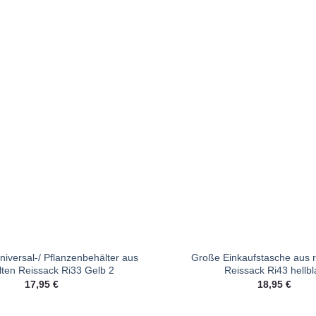
iversal-/ Pflanzenbehälter aus
Große Einkaufstasche aus r
lten Reissack Ri33 Gelb 2
Reissack Ri43 hellbl
17,95
€
18,95
€