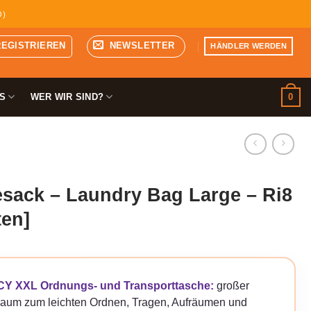
D)
REGISTRIEREN
NEWSLETTER
HÄNDLER WERDEN
0
S
WER WIR SIND?
sack – Laundry Bag Large – Ri8
ten]
Y XXL Ordnungs- und Transporttasche:
großer
raum zum leichten Ordnen, Tragen, Aufräumen und