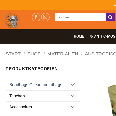
Zum
A
Inhalt
Suchen
springen
nach:
HOME
✨ ANTI-CHAOS
START
/
SHOP
/
MATERIALIEN
/
AUS TROPIS
PRODUKTKATEGORIEN
Beadbags Oceanboundbags
Taschen
Accessoires