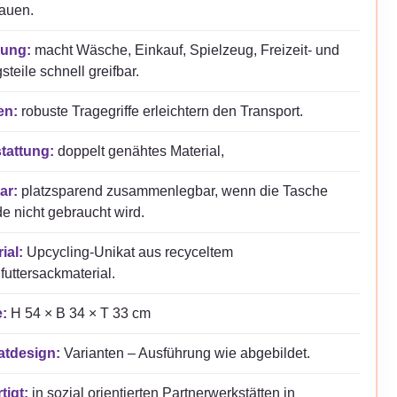
auen.
ung:
macht Wäsche, Einkauf, Spielzeug, Freizeit- und
gsteile schnell greifbar.
en:
robuste Tragegriffe erleichtern den Transport.
tattung:
doppelt genähtes Material,
ar:
platzsparend zusammenlegbar, wenn die Tasche
e nicht gebraucht wird.
ial:
Upcycling-Unikat aus recyceltem
futtersackmaterial.
:
H 54 × B 34 × T 33 cm
atdesign:
Varianten – Ausführung wie abgebildet.
tigt:
in sozial orientierten Partnerwerkstätten in