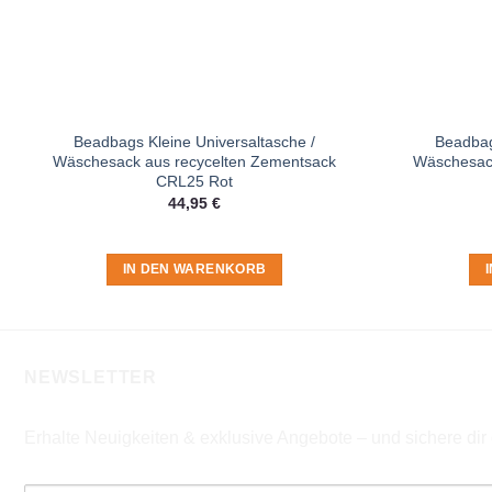
Beadbags Kleine Universaltasche /
Beadbag
Wäschesack aus recycelten Zementsack
Wäschesack
CRL25 Rot
44,95
€
IN DEN WARENKORB
NEWSLETTER
Erhalte Neuigkeiten & exklusive Angebote – und sichere di
E-Mail-Adresse