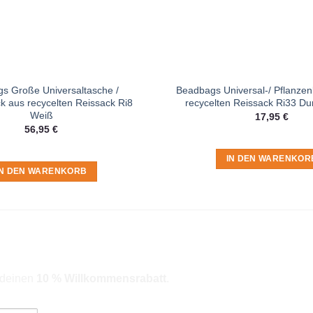
s Große Universaltasche /
Beadbags Universal-/ Pflanzen
 aus recycelten Reissack Ri8
recycelten Reissack Ri33 Du
Weiß
17,95
€
56,95
€
IN DEN WARENKOR
IN DEN WARENKORB
r deinen
10 % Willkommensrabatt
.