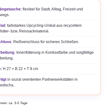
ngetasche:
flexibel für Stadt, Alltag, Freizeit und
rwegs.
ial:
farbstarkes Upcycling-Unikat aus recyceltem
futter- bzw. Reissackmaterial.
chluss:
Reißverschluss für sicheres Schließen.
rbeitung:
Innenfütterung in Kontrastfarbe und sorgfältige
beitung.
:
H 27 × B 22 × T 8 cm
tigt
in sozial orientierten Partnerwerkstätten in
odscha.
emein: ca. 3-5 Tage