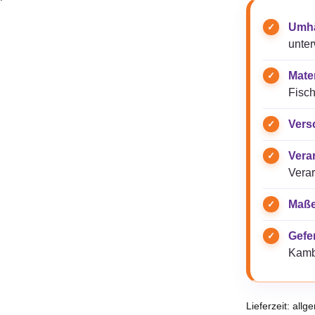
Umhä
unte
Mater
Fisch
Vers
Vera
Verar
Maße
Gefer
Kamb
Lieferzeit:
allg