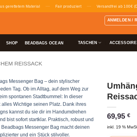
—
—
us gerettetem Material
Fair produziert
Versandfrei ab 100€ (
ANMELDEN / 
TASCHEN
ACCESSOIRE
SHOP
BEADBAGS OCEAN
CHEM REISSACK
Umhäng
Reissac
69,95
€
inkl. 19 % MwSt