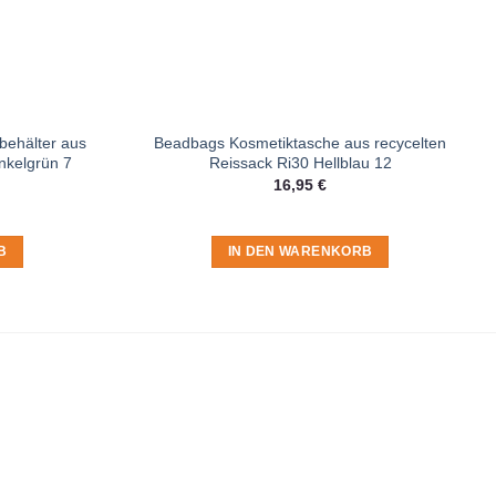
behälter aus
Beadbags Kosmetiktasche aus recycelten
nkelgrün 7
Reissack Ri30 Hellblau 12
16,95
€
B
IN DEN WARENKORB