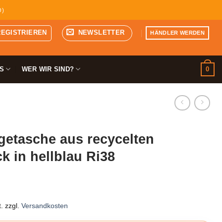
D)
REGISTRIEREN
NEWSLETTER
HÄNDLER WERDEN
0
S
WER WIR SIND?
etasche aus recycelten
k in hellblau Ri38
.
zzgl.
Versandkosten