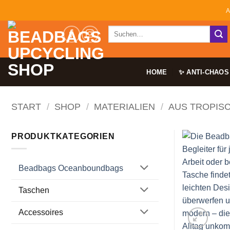
Zum
A
Inhalt
Suchen
springen
nach:
HOME
✨ ANTI-CHAOS
START
/
SHOP
/
MATERIALIEN
/
AUS TROPIS
PRODUKTKATEGORIEN
Beadbags Oceanboundbags
Taschen
Accessoires