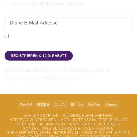
dir deinen
10 % Willkommensrabatt
.
E-Mail-Adresse
Ich möchte den Beadbags Newsletter erhalten (Neuigkeiten &
Angebote). Hinweise zum Datenschutz und zur
Datenverarbeitung findest du in der
Datenschutzerklärung
.
Der Rabattcode wird dir nach Bestätigung deiner
Anmeldung per E-Mail zugesendet.
PayPal
Stripe
Bank
Apple
Google
Klarna
Transfer
Pay
Pay
ZAHLUNGSARTEN
WIDERRUFSBELEHRUNG
VERTRAG WIDERRUFEN
AGB
DATENSCHUTZBELEHRUNG
VERSAND
MEIN KONTO
WARENKORB
FEEDBACK
KONTAKT UND SENDUNGSNACHVERFOLGUNG
GARANTIE/RETOUREN
IMPRESSUM
COOKIE-RICHTLINIE (EU)
RÜCKGABERICHTLINIE
HÄNDLER REGISTRIERUNG