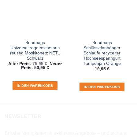
Beadbags
Beadbags
Universaltragetasche aus
Schlüsselanhänger
reused Moskitonetz NET1
Schlaufe recycelter
Schwarz
Hochseespanngurt
Tampenjan Orange
Ursprünglicher
Alter Preis:
75,95
€
Neuer
Aktueller
Preis
Preis:
50,95
€
19,95
€
Preis
war:
ist:
75,95 €
50,95 €.
IN DEN WARENKORB
IN DEN WARENKORB
NEWSLETTER
Erhalte Neuigkeiten & exklusive Angebote – und sichere