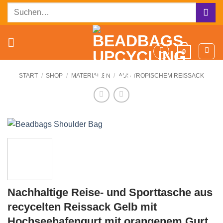
Zum
Suchen
Inhalt
nach:
springen
0
START
/
SHOP
/
MATERIALIEN
/
AUS TROPISCHEM REISSACK
Nachhaltige Reise- und Sporttasche aus
recycelten Reissack Gelb mit
Hochseehafengurt mit orangenem Gurt