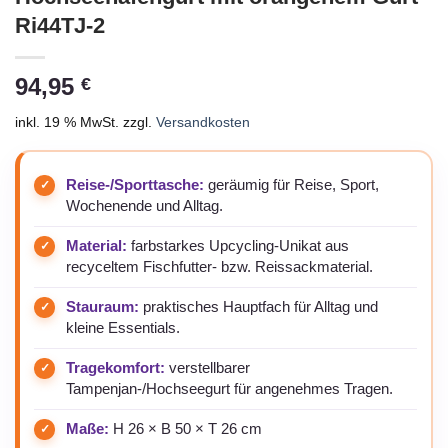
Ri44TJ-2
94,95
€
inkl. 19 % MwSt.
zzgl.
Versandkosten
Reise-/Sporttasche:
geräumig für Reise, Sport,
Wochenende und Alltag.
Material:
farbstarkes Upcycling-Unikat aus
recyceltem Fischfutter- bzw. Reissackmaterial.
Stauraum:
praktisches Hauptfach für Alltag und
kleine Essentials.
Tragekomfort:
verstellbarer
Tampenjan-/Hochseegurt für angenehmes Tragen.
Maße:
H 26 × B 50 × T 26 cm