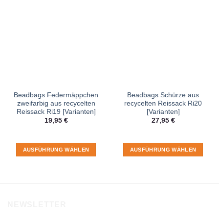
Beadbags Federmäppchen
Beadbags Schürze aus
zweifarbig aus recycelten
recycelten Reissack Ri20
Reissack Ri19 [Varianten]
[Varianten]
19,95
€
27,95
€
AUSFÜHRUNG WÄHLEN
AUSFÜHRUNG WÄHLEN
Dieses
Dieses
Produkt
Produkt
weist
weist
mehrere
mehrere
Varianten
Varianten
NEWSLETTER
auf.
auf.