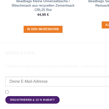
Beadbags Kleine Universaltasche /
Beadbags Swe
Wäschesack aus recycelten Zementsack
Reissack
CRL25 Rot
44,95
€
A
IN DEN WARENKORB
NEWSLETTER
Erhalte Neuigkeiten & exklusive Angebote – und sichere di
E-Mail-Adresse
Ich möchte den Beadbags Newsletter erhalten (Neuigkeiten & A