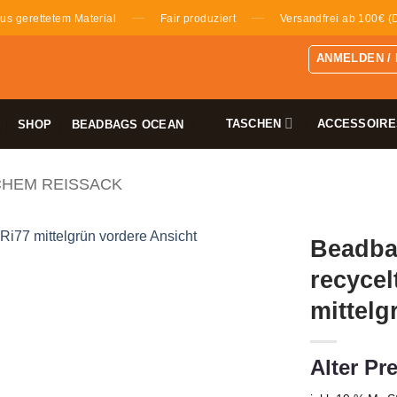
—
—
us gerettetem Material
Fair produziert
Versandfrei ab 100€ (
ANMELDEN /
TASCHEN
ACCESSOIRE
SHOP
BEADBAGS OCEAN
CHEM REISSACK
Beadba
recycel
mittelg
Alter Pre