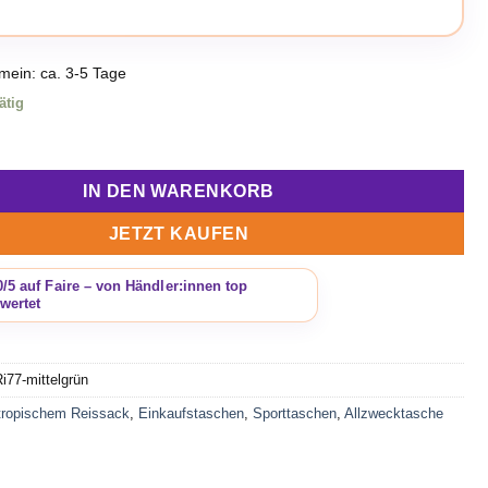
emein: ca. 3-5 Tage
ätig
ersaltragetasche aus recycelten Fischfuttersack Ri77 mittelgrü
IN DEN WARENKORB
JETZT KAUFEN
i77-mittelgrün
tropischem Reissack
,
Einkaufstaschen
,
Sporttaschen
,
Allzwecktasche