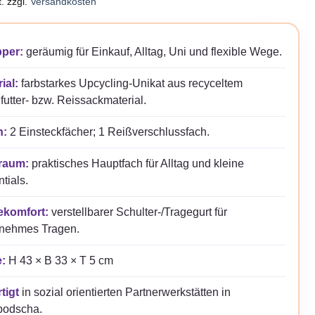
.
zzgl.
Versandkosten
war:
ist:
27,95 €
23,00 €.
per:
geräumig für Einkauf, Alltag, Uni und flexible Wege.
ial:
farbstarkes Upcycling-Unikat aus recyceltem
futter- bzw. Reissackmaterial.
n:
2 Einsteckfächer; 1 Reißverschlussfach.
raum:
praktisches Hauptfach für Alltag und kleine
tials.
ekomfort:
verstellbarer Schulter-/Tragegurt für
nehmes Tragen.
:
H 43 × B 33 × T 5 cm
tigt
in sozial orientierten Partnerwerkstätten in
odscha.