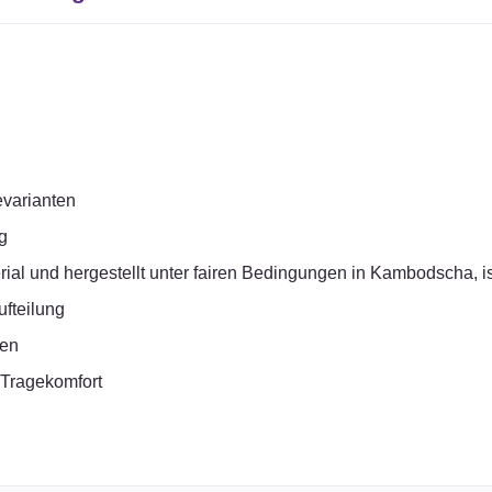
gevarianten
g
l und hergestellt unter fairen Bedingungen in Kambodscha, ist
fteilung
ßen
n Tragekomfort