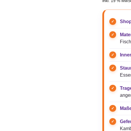
inkl. 19 % MwSt
Shop
Mater
Fisch
Inne
Stau
Essen
Trag
ange
Maße
Gefer
Kamb