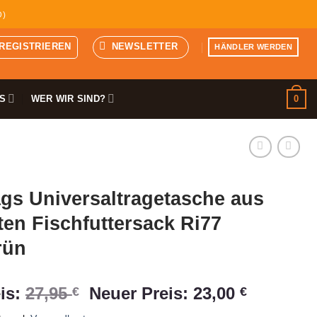
D)
 REGISTRIEREN
NEWSLETTER
HÄNDLER WERDEN
0
S
WER WIR SIND?
gs Universaltragetasche aus
ten Fischfuttersack Ri77
rün
Ursprünglicher
Aktuelle
is:
27,95
Neuer Preis:
23,00
€
€
Preis
Preis