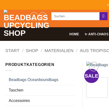
Zum
A
Inhalt
Suchen
springen
nach:
HOME
✨ ANTI-CHAOS
START
/
SHOP
/
MATERIALIEN
/
AUS TROPIS
PRODUKTKATEGORIEN
SALE
Beadbags Oceanboundbags
Taschen
Accessoires