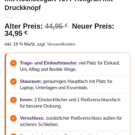
Druckknopf
Ursprünglicher
Alter Preis:
44,95
Neuer Preis:
€
Aktueller
Preis
34,95
€
Preis
war:
inkl. 19 % MwSt.
zzgl.
Versandkosten
ist:
44,95 €
34,95 €.
Trage- und Einkaufstasche:
viel Platz für Einkauf,
Uni, Alltag und flexible Wege.
Stauraum:
geräumiges Hauptfach mit Platz für
Laptop, Unterlagen und Essentials.
Innen:
2 Einsteckfächer und 1 Reißverschlussfach
für bessere Ordnung.
Verschluss:
zusätzlicher Reißverschluss außen für
sicheres Schließen.