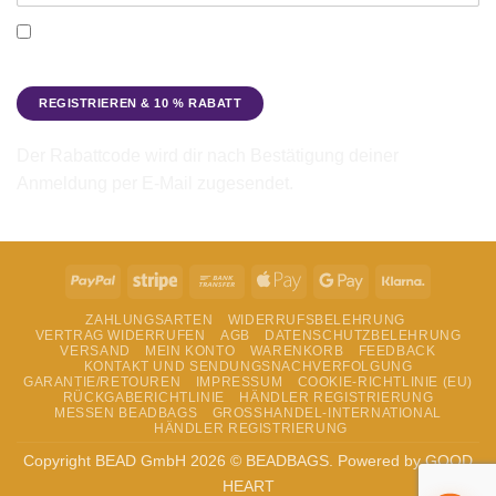
Ich möchte den Beadbags Newsletter erhalten (Neuigkeiten &
Angebote). Hinweise zum Datenschutz und zur
Datenverarbeitung findest du in der
Datenschutzerklärung
.
Der Rabattcode wird dir nach Bestätigung deiner
Anmeldung per E-Mail zugesendet.
PayPal
Stripe
Bank
Apple
Google
Klarna
Transfer
Pay
Pay
ZAHLUNGSARTEN
WIDERRUFSBELEHRUNG
VERTRAG WIDERRUFEN
AGB
DATENSCHUTZBELEHRUNG
VERSAND
MEIN KONTO
WARENKORB
FEEDBACK
KONTAKT UND SENDUNGSNACHVERFOLGUNG
GARANTIE/RETOUREN
IMPRESSUM
COOKIE-RICHTLINIE (EU)
RÜCKGABERICHTLINIE
HÄNDLER REGISTRIERUNG
MESSEN BEADBAGS
GROSSHANDEL-INTERNATIONAL
HÄNDLER REGISTRIERUNG
Copyright BEAD GmbH 2026 © BEADBAGS. Powered by GOOD
HEART