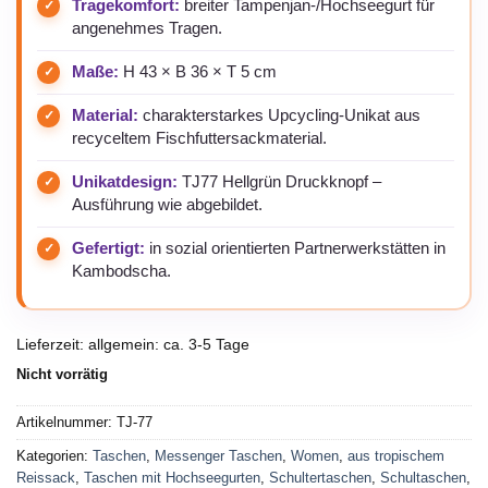
Tragekomfort:
breiter Tampenjan-/Hochseegurt für
angenehmes Tragen.
Maße:
H 43 × B 36 × T 5 cm
Material:
charakterstarkes Upcycling-Unikat aus
recyceltem Fischfuttersackmaterial.
Unikatdesign:
TJ77 Hellgrün Druckknopf –
Ausführung wie abgebildet.
Gefertigt:
in sozial orientierten Partnerwerkstätten in
Kambodscha.
Lieferzeit:
allgemein: ca. 3-5 Tage
Nicht vorrätig
Artikelnummer:
TJ-77
Kategorien:
Taschen
,
Messenger Taschen
,
Women
,
aus tropischem
Reissack
,
Taschen mit Hochseegurten
,
Schultertaschen
,
Schultaschen
,