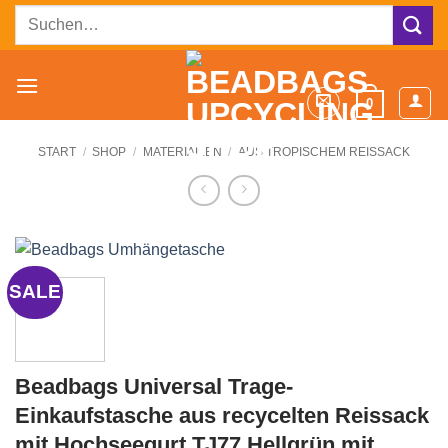
Zum
Suchen
Inhalt
nach:
springen
0
START
/
SHOP
/
MATERIALIEN
/
AUS TROPISCHEM REISSACK
SALE
Beadbags Universal Trage-
Einkaufstasche aus recycelten Reissack
mit Hochseegurt TJ77 Hellgrün mit