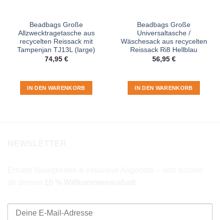
Beadbags Große
Beadbags Große
Allzwecktragetasche aus
Universaltasche /
recycelten Reissack mit
Wäschesack aus recycelten
Tampenjan TJ13L (large)
Reissack Ri8 Hellblau
74,95
€
56,95
€
IN DEN WARENKORB
IN DEN WARENKORB
NEWSLETTER
Erhalte Neuigkeiten & exklusive Angebote – und sichere
dir deinen
10 % Willkommensrabatt
.
E-Mail-Adresse