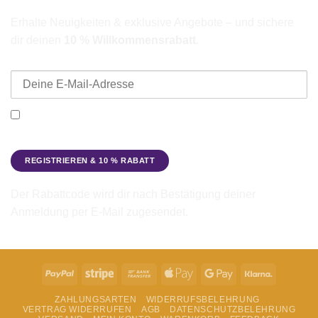
Erhalte Neuigkeiten & exklusive Angebote – und sichere
dir deinen
10 % Willkommensrabatt
.
E-Mail-Adresse
Ich möchte den Beadbags Newsletter erhalten (Neuigkeiten &
Angebote). Hinweise zum Datenschutz und zur
Datenverarbeitung findest du in der
Datenschutzerklärung
.
Der Rabattcode wird dir nach Bestätigung deiner
Anmeldung per E-Mail zugesendet.
PayPal
Stripe
Bank
Apple
Google
Klarna
Transfer
Pay
Pay
ZAHLUNGSARTEN
WIDERRUFSBELEHRUNG
VERTRAG WIDERRUFEN
AGB
DATENSCHUTZBELEHRUNG