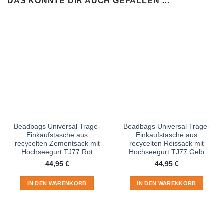
DAS KÖNNTE DIR AUCH GEFALLEN …
Beadbags Universal Trage-
Beadbags Universal Trage-
Einkaufstasche aus
Einkaufstasche aus
recycelten Zementsack mit
recycelten Reissack mit
Hochseegurt TJ77 Rot
Hochseegurt TJ77 Gelb
44,95
€
44,95
€
IN DEN WARENKORB
IN DEN WARENKORB