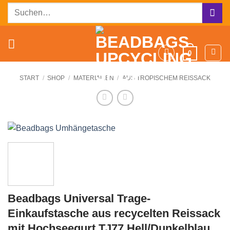
Zum
Suchen
Inhalt
nach:
springen
0
START
/
SHOP
/
MATERIALIEN
/
AUS TROPISCHEM REISSACK
Beadbags Universal Trage-
Einkaufstasche aus recycelten Reissack
mit Hochseegurt TJ77 Hell/Dunkelblau