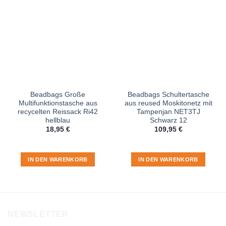
Beadbags Große
Beadbags Schultertasche
Multifunktionstasche aus
aus reused Moskitonetz mit
recycelten Reissack Ri42
Tampenjan NET3TJ
hellblau
Schwarz 12
18,95
€
109,95
€
IN DEN WARENKORB
IN DEN WARENKORB
NEWSLETTER