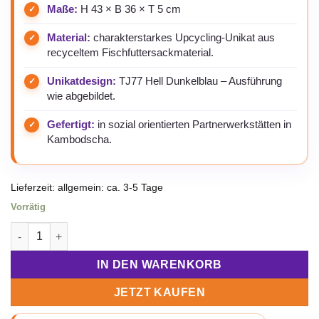
Maße:
H 43 × B 36 × T 5 cm
Material:
charakterstarkes Upcycling-Unikat aus
recyceltem Fischfuttersackmaterial.
Unikatdesign:
TJ77 Hell Dunkelblau – Ausführung
wie abgebildet.
Gefertigt:
in sozial orientierten Partnerwerkstätten in
Kambodscha.
Lieferzeit:
allgemein: ca. 3-5 Tage
Vorrätig
Beadbags Universal Trage- Einkaufstasche aus recycelten Rei
IN DEN WARENKORB
JETZT KAUFEN