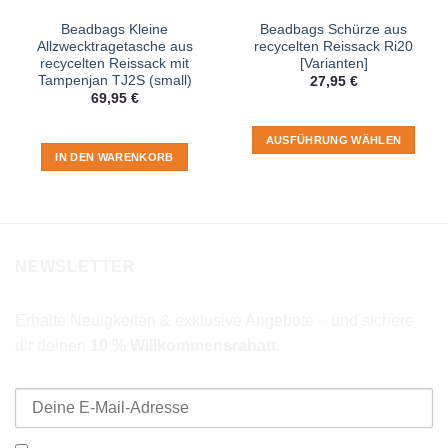
Beadbags Kleine
Beadbags Schürze aus
Allzwecktragetasche aus
recycelten Reissack Ri20
recycelten Reissack mit
[Varianten]
Tampenjan TJ2S (small)
27,95
€
69,95
€
AUSFÜHRUNG WÄHLEN
IN DEN WARENKORB
Dieses
Produkt
weist
mehrere
Varianten
NEWSLETTER
auf.
Die
Optionen
Erhalte Neuigkeiten & exklusive Angebote – und sichere
können
dir deinen
10 % Willkommensrabatt
.
auf
der
E-Mail-Adresse
Produktseite
gewählt
werden