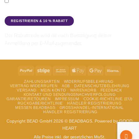
Ich möchte den Beadbags Newsletter erhalten (Neuigkeiten &
Angebote). Hinweise zum Datenschutz und zur
Datenverarbeitung findest du in der
Datenschutzerklärung
.
Der Rabattcode wird dir nach Bestätigung deiner
Anmeldung per E-Mail zugesendet.
PayPal
Stripe
Bank
Apple
Google
Klarna
Transfer
Pay
Pay
ZAHLUNGSARTEN
WIDERRUFSBELEHRUNG
VERTRAG WIDERRUFEN
AGB
DATENSCHUTZBELEHRUNG
VERSAND
MEIN KONTO
WARENKORB
FEEDBACK
KONTAKT UND SENDUNGSNACHVERFOLGUNG
GARANTIE/RETOUREN
IMPRESSUM
COOKIE-RICHTLINIE (EU)
RÜCKGABERICHTLINIE
HÄNDLER REGISTRIERUNG
MESSEN BEADBAGS
GROSSHANDEL-INTERNATIONAL
HÄNDLER REGISTRIERUNG
Copyright BEAD GmbH 2026 © BEADBAGS. Powered by GOOD
HEART
Alle Preise inkl. der gesetzlichen MwSt.