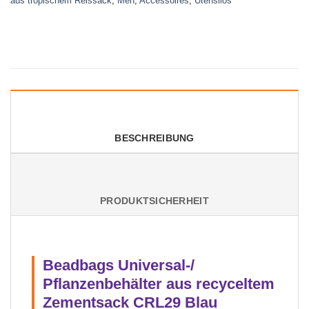
aus tropischem Reissack
,
Men
,
Accessoires
,
Utensilos
BESCHREIBUNG
PRODUKTSICHERHEIT
Beadbags Universal-/
Pflanzenbehälter aus recyceltem
Zementsack CRL29 Blau