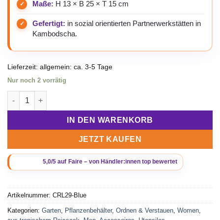
Maße:
H 13 × B 25 × T 15 cm
Gefertigt:
in sozial orientierten Partnerwerkstätten in
Kambodscha.
Lieferzeit:
allgemein: ca. 3-5 Tage
Nur noch 2 vorrätig
Beadbags Universal-/ Pflanzenbehälter aus recycelten Zemen
IN DEN WARENKORB
JETZT KAUFEN
Artikelnummer:
CRL29-Blue
Kategorien:
Garten
,
Pflanzenbehälter
,
Ordnen & Verstauen
,
Women
,