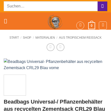
Zum
Suchen
Inhalt
nach:
springen
0
START
/
SHOP
/
MATERIALIEN
/
AUS TROPISCHEM REISSACK
Beadbags Universal-/ Pflanzenbehälter
aus recycelten Zementsack CRL29 Blau