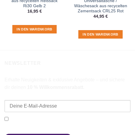
aus recycelten Reissack
Universaltasche /
Ri30 Gelb 2
Wäschesack aus recycelten
Zementsack CRL25 Rot
16,95
€
44,95
€
IN DEN WARENKORB
IN DEN WARENKORB
NEWSLETTER
Erhalte Neuigkeiten & exklusive Angebote – und sichere
dir deinen
10 % Willkommensrabatt
.
E-Mail-Adresse
Ich möchte den Beadbags Newsletter erhalten (Neuigkeiten &
Angebote). Hinweise zum Datenschutz und zur
Datenverarbeitung findest du in der
Datenschutzerklärung
.