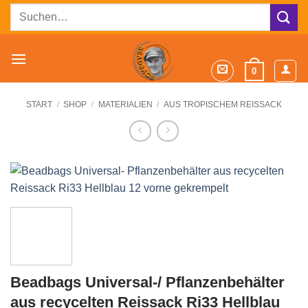
Zum
Suchen
Inhalt
nach:
springen
0
START
/
SHOP
/
MATERIALIEN
/
AUS TROPISCHEM REISSACK
Beadbags Universal-/ Pflanzenbehälter
aus recycelten Reissack Ri33 Hellblau