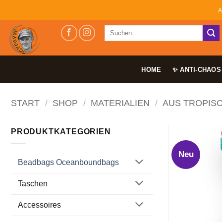
Zum
A
Inhalt
Suchen
springen
nach:
HOME
✨ ANTI-CHAOS
START
/
SHOP
/
MATERIALIEN
/
AUS TROPIS
PRODUKTKATEGORIEN
Neu
Beadbags Oceanboundbags
Taschen
Accessoires