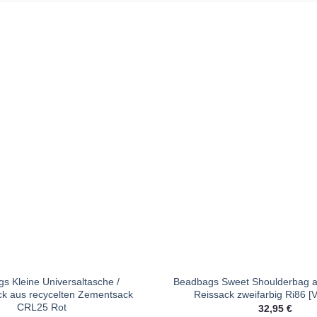
s Kleine Universaltasche /
Beadbags Sweet Shoulderbag a
k aus recycelten Zementsack
Reissack zweifarbig Ri86 [V
CRL25 Rot
32,95
€