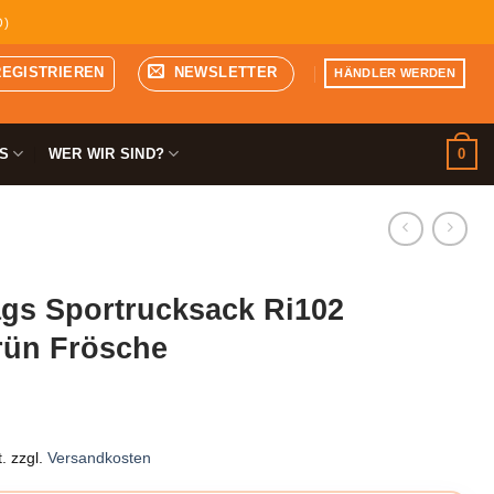
D)
REGISTRIEREN
NEWSLETTER
HÄNDLER WERDEN
0
S
WER WIR SIND?
gs Sportrucksack Ri102
rün Frösche
.
zzgl.
Versandkosten