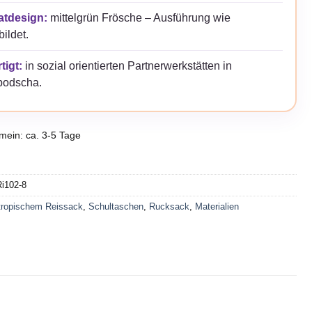
atdesign:
mittelgrün Frösche – Ausführung wie
ildet.
tigt:
in sozial orientierten Partnerwerkstätten in
odscha.
emein: ca. 3-5 Tage
Ri102-8
tropischem Reissack
,
Schultaschen
,
Rucksack
,
Materialien