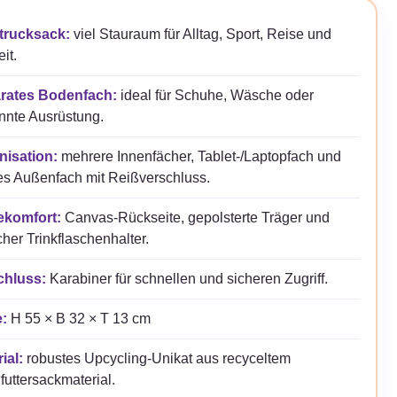
trucksack:
viel Stauraum für Alltag, Sport, Reise und
it.
rates Bodenfach:
ideal für Schuhe, Wäsche oder
nnte Ausrüstung.
nisation:
mehrere Innenfächer, Tablet-/Laptopfach und
es Außenfach mit Reißverschluss.
ekomfort:
Canvas-Rückseite, gepolsterte Träger und
icher Trinkflaschenhalter.
chluss:
Karabiner für schnellen und sicheren Zugriff.
:
H 55 × B 32 × T 13 cm
ial:
robustes Upcycling-Unikat aus recyceltem
futtersackmaterial.