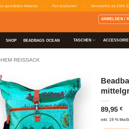
—
—
us gerettetem Material
Fair produziert
Versandfrei ab 100€ (
ANMELDEN / 
TASCHEN
ACCESSOIRE
SHOP
BEADBAGS OCEAN
CHEM REISSACK
Beadba
mittelg
89,95
€
inkl. 19 % MwSt