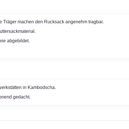
te Träger machen den Rucksack angenehm tragbar.
ttersackmaterial.
ie abgebildet.
erwerkstätten in Kambodscha.
honend gedacht.