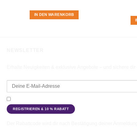
IN DEN WARENKORB
NEWSLETTER
Erhalte Neuigkeiten & exklusive Angebote – und sichere di
E-Mail-Adresse
Ich möchte den Beadbags Newsletter erhalten (Neuigkeiten & A
Der Rabattcode wird dir nach Bestätigung deiner Anmeldun