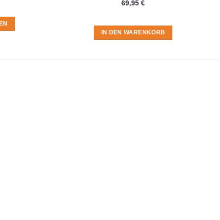
69,95
€
EN
IN DEN WARENKORB
t du in der
Datenschutzerklärung
.
ite