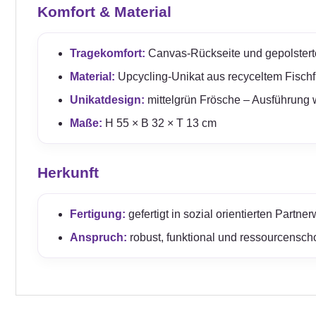
Komfort & Material
Tragekomfort:
Canvas-Rückseite und gepolster
Material:
Upcycling-Unikat aus recyceltem Fischfu
Unikatdesign:
mittelgrün Frösche – Ausführung w
Maße:
H 55 × B 32 × T 13 cm
Herkunft
Fertigung:
gefertigt in sozial orientierten Partn
Anspruch:
robust, funktional und ressourcensc