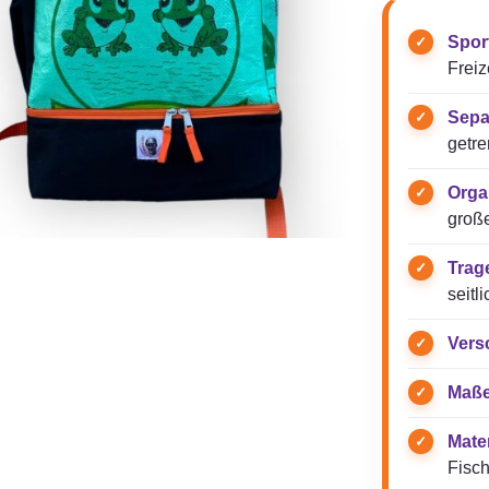
Spor
Freize
Sepa
getre
Orga
groß
Trag
seitl
Vers
Maße
Mater
Fisch