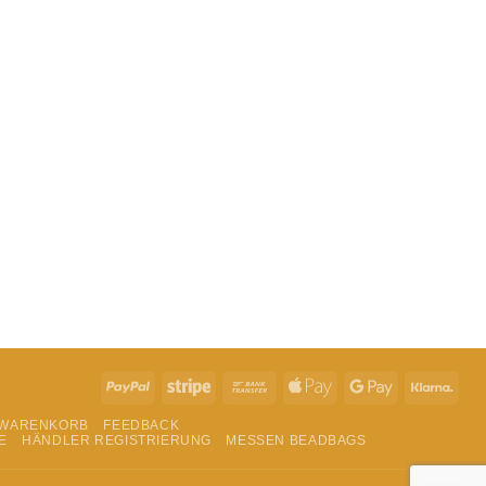
t du in der
Datenschutzerklärung
.
PayPal
Stripe
Bank
Apple
Google
Klar
Transfer
Pay
Pay
WARENKORB
FEEDBACK
E
HÄNDLER REGISTRIERUNG
MESSEN BEADBAGS