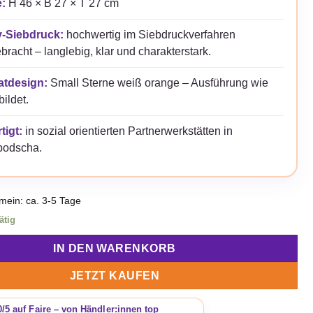
:
H 46 × B 27 × T 27 cm
v-Siebdruck:
hochwertig im Siebdruckverfahren
bracht – langlebig, klar und charakterstark.
atdesign:
Small Sterne weiß orange – Ausführung wie
ildet.
tigt:
in sozial orientierten Partnerwerkstätten in
odscha.
emein: ca. 3-5 Tage
ätig
IN DEN WARENKORB
JETZT KAUFEN