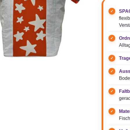
SPAC
flexi
Verst
Ordn
Allta
Trag
Auss
Boden
Faltb
gerad
Mater
Fisch