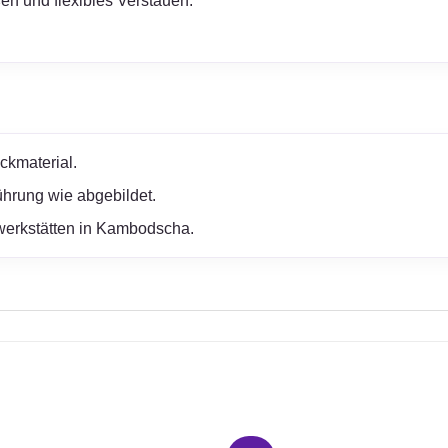
en und flexibles Verstauen.
ckmaterial.
hrung wie abgebildet.
erwerkstätten in Kambodscha.