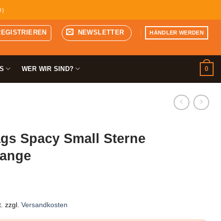
D)
REGISTRIEREN
NEWSLETTER
HÄNDLER WERDEN
0
S
WER WIR SIND?
gs Spacy Small Sterne
range
.
zzgl.
Versandkosten