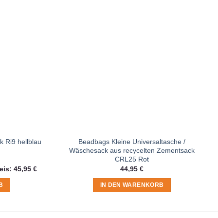
Beadbags Kleine Universaltasche /
 Ri9 hellblau
Wäschesack aus recycelten Zementsack
CRL25 Rot
licher
Aktueller
eis:
45,95
€
44,95
€
Preis
ist:
B
IN DEN WARENKORB
45,95 €.