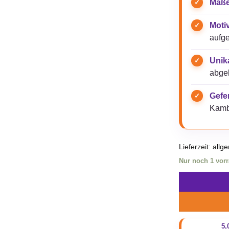
Maße
Moti
aufge
Unik
abgeb
Gefer
Kamb
Lieferzeit:
allg
Nur noch 1 vorr