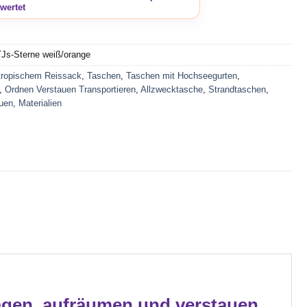
TJs-Sterne weiß/orange
tropischem Reissack
,
Taschen
,
Taschen mit Hochseegurten
,
,
Ordnen Verstauen Transportieren
,
Allzwecktasche
,
Strandtaschen
,
uen
,
Materialien
agen, aufräumen und verstauen