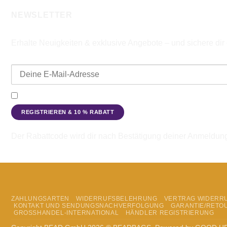
NEWSLETTER
Erhalte Neuigkeiten & exklusive Angebote – und sichere di
E-Mail-Adresse
Ich möchte den Beadbags Newsletter erhalten (Neuigkeiten & A
Der Rabattcode wird dir nach Bestätigung deiner Anmeldun
ZAHLUNGSARTEN
WIDERRUFSBELEHRUNG
VERTRAG WIDERR
KONTAKT UND SENDUNGSNACHVERFOLGUNG
GARANTIE/RETO
GROSSHANDEL-INTERNATIONAL
HÄNDLER REGISTRIERUNG