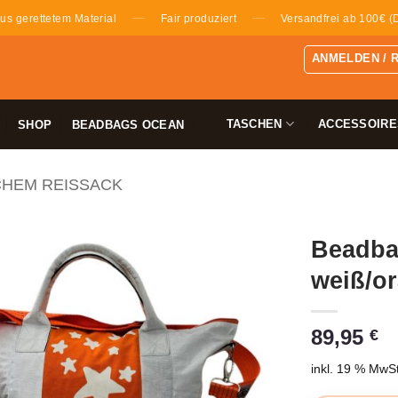
—
—
us gerettetem Material
Fair produziert
Versandfrei ab 100€ (
ANMELDEN / 
TASCHEN
ACCESSOIRE
SHOP
BEADBAGS OCEAN
CHEM REISSACK
Beadba
weiß/o
89,95
€
inkl. 19 % MwSt