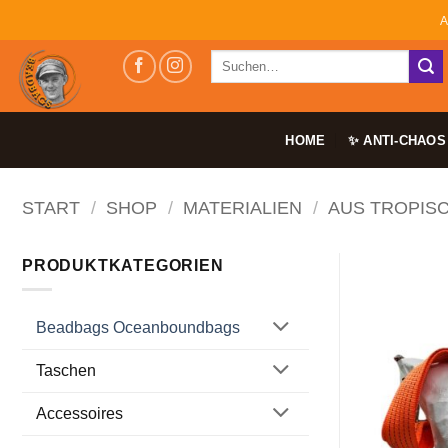
Zum
A
Inhalt
Suchen
springen
nach:
HOME
✨ ANTI-CHAOS
START
/
SHOP
/
MATERIALIEN
/
AUS TROPIS
PRODUKTKATEGORIEN
Beadbags Oceanboundbags
Taschen
Accessoires