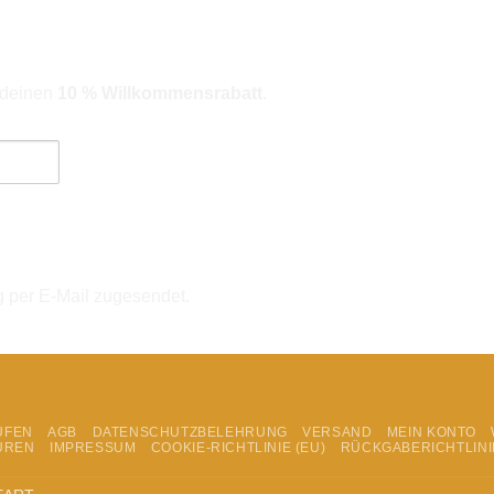
r deinen
10 % Willkommensrabatt
.
ngebote). Hinweise zum Datenschutz und zur Datenverarbeitung findes
g per E-Mail zugesendet.
UFEN
AGB
DATENSCHUTZBELEHRUNG
VERSAND
MEIN KONTO
UREN
IMPRESSUM
COOKIE-RICHTLINIE (EU)
RÜCKGABERICHTLINI