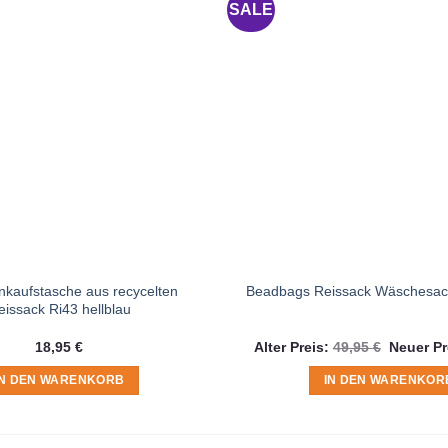
SALE
nkaufstasche aus recycelten
Beadbags Reissack Wäschesack
eissack Ri43 hellblau
Ursprüng
18,95
€
Alter Preis:
49,95
€
Neuer Pr
Preis
war:
IN DEN WARENKORB
IN DEN WARENKOR
49,95 €