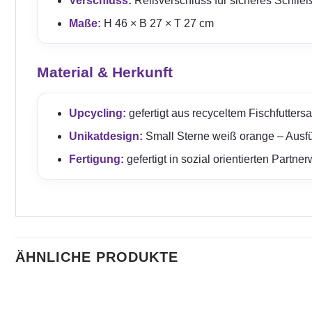
Verschluss:
Reißverschluss für sicheres Schließ
Maße:
H 46 × B 27 × T 27 cm
Material & Herkunft
Upcycling:
gefertigt aus recyceltem Fischfuttersa
Unikatdesign:
Small Sterne weiß orange – Ausfü
Fertigung:
gefertigt in sozial orientierten Partn
ÄHNLICHE PRODUKTE