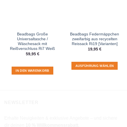
Beadbags Große
Beadbags Federmäppchen
Universaltasche /
zweifarbig aus recycelten
Wäschesack mit
Reissack Ri19 [Varianten]
Reißverschluss Ri7 Weiß
19,95
€
59,95
€
AUSFÜHRUNG WÄHLEN
IN DEN WARENKORB
Dieses
Produkt
weist
mehrere
Varianten
auf.
NEWSLETTER
Die
Optionen
Erhalte Neuigkeiten & exklusive Angebote – und sichere
können
dir deinen
10 % Willkommensrabatt
.
auf