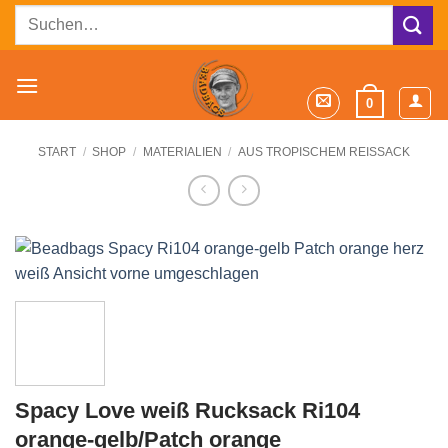
Zum
Suchen
Inhalt
nach:
springen
0
START
/
SHOP
/
MATERIALIEN
/
AUS TROPISCHEM REISSACK
Spacy Love weiß Rucksack Ri104
orange-gelb/Patch orange