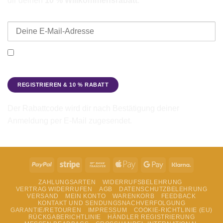
dir deinen
10 % Willkommensrabatt
.
E-Mail-Adresse
Ich möchte den Beadbags Newsletter erhalten (Neuigkeiten &
Angebote). Hinweise zum Datenschutz und zur
Datenverarbeitung findest du in der
Datenschutzerklärung
.
Der Rabattcode wird dir nach Bestätigung deiner
Anmeldung per E-Mail zugesendet.
PayPal
Stripe
Bank
Apple
Google
Klarna
Transfer
Pay
Pay
ZAHLUNGSARTEN
WIDERRUFSBELEHRUNG
VERTRAG WIDERRUFEN
AGB
DATENSCHUTZBELEHRUNG
VERSAND
MEIN KONTO
WARENKORB
FEEDBACK
KONTAKT UND SENDUNGSNACHVERFOLGUNG
GARANTIE/RETOUREN
IMPRESSUM
COOKIE-RICHTLINIE (EU)
RÜCKGABERICHTLINIE
HÄNDLER REGISTRIERUNG