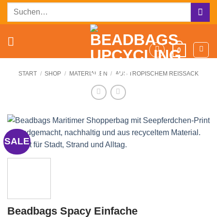
Zum
Suchen
Inhalt
nach:
springen
0
START
/
SHOP
/
MATERIALIEN
/
AUS TROPISCHEM REISSACK
SALE
Beadbags Spacy Einfache