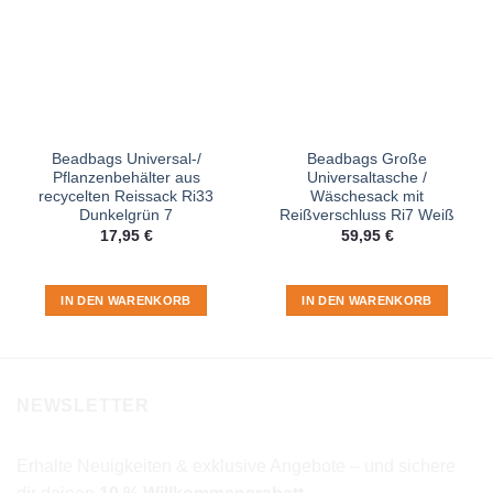
Beadbags Universal-/
Beadbags Große
Pflanzenbehälter aus
Universaltasche /
recycelten Reissack Ri33
Wäschesack mit
Dunkelgrün 7
Reißverschluss Ri7 Weiß
17,95
€
59,95
€
IN DEN WARENKORB
IN DEN WARENKORB
NEWSLETTER
Erhalte Neuigkeiten & exklusive Angebote – und sichere