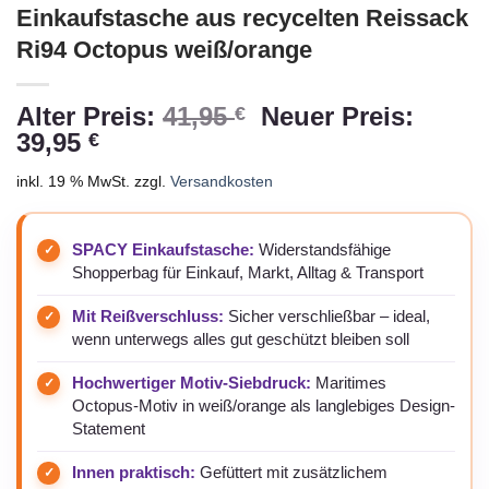
Einkaufstasche aus recycelten Reissack
Ri94 Octopus weiß/orange
Ursprünglicher
Alter Preis:
41,95
Neuer Preis:
€
Aktueller
Preis
39,95
€
Preis
war:
inkl. 19 % MwSt.
zzgl.
Versandkosten
ist:
41,95 €
39,95 €.
SPACY Einkaufstasche:
Widerstandsfähige
Shopperbag für Einkauf, Markt, Alltag & Transport
Mit Reißverschluss:
Sicher verschließbar – ideal,
wenn unterwegs alles gut geschützt bleiben soll
Hochwertiger Motiv-Siebdruck:
Maritimes
Octopus-Motiv in weiß/orange als langlebiges Design-
Statement
Innen praktisch:
Gefüttert mit zusätzlichem