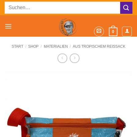
Zum
Suchen
Inhalt
nach:
springen
0
START
/
SHOP
/
MATERIALIEN
/
AUS TROPISCHEM REISSACK