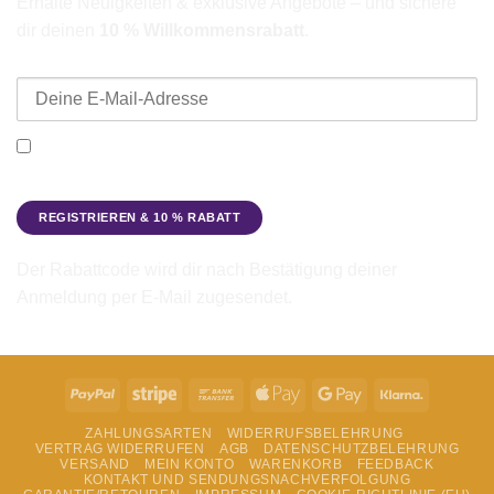
Erhalte Neuigkeiten & exklusive Angebote – und sichere
dir deinen
10 % Willkommensrabatt
.
E-Mail-Adresse
Ich möchte den Beadbags Newsletter erhalten (Neuigkeiten &
Angebote). Hinweise zum Datenschutz und zur
Datenverarbeitung findest du in der
Datenschutzerklärung
.
Der Rabattcode wird dir nach Bestätigung deiner
Anmeldung per E-Mail zugesendet.
PayPal
Stripe
Bank
Apple
Google
Klarna
Transfer
Pay
Pay
ZAHLUNGSARTEN
WIDERRUFSBELEHRUNG
VERTRAG WIDERRUFEN
AGB
DATENSCHUTZBELEHRUNG
VERSAND
MEIN KONTO
WARENKORB
FEEDBACK
KONTAKT UND SENDUNGSNACHVERFOLGUNG