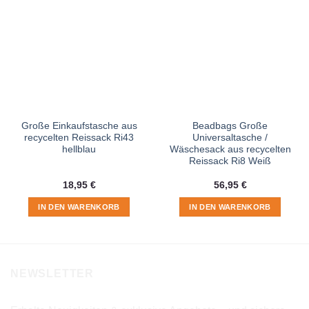
Große Einkaufstasche aus
Beadbags Große
recycelten Reissack Ri43
Universaltasche /
hellblau
Wäschesack aus recycelten
Reissack Ri8 Weiß
18,95
€
56,95
€
IN DEN WARENKORB
IN DEN WARENKORB
NEWSLETTER