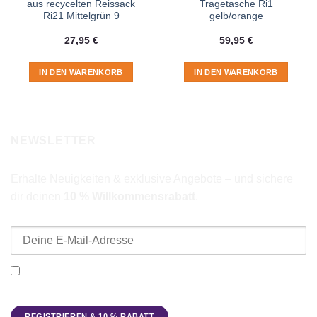
aus recycelten Reissack
Tragetasche Ri1
Ri21 Mittelgrün 9
gelb/orange
27,95
€
59,95
€
IN DEN WARENKORB
IN DEN WARENKORB
NEWSLETTER
Erhalte Neuigkeiten & exklusive Angebote – und sichere
dir deinen
10 % Willkommensrabatt
.
E-Mail-Adresse
Ich möchte den Beadbags Newsletter erhalten (Neuigkeiten &
Angebote). Hinweise zum Datenschutz und zur
Datenverarbeitung findest du in der
Datenschutzerklärung
.