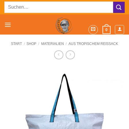
Zum
Suchen
Inhalt
nach:
springen
0
START
/
SHOP
/
MATERIALIEN
/
AUS TROPISCHEM REISSACK