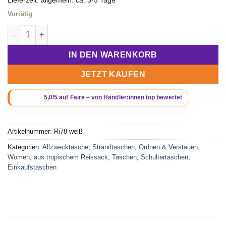
Vorrätig
Beadbags Shopping Bag /Strandtasche Ri78 aus recycelten Re
IN DEN WARENKORB
JETZT KAUFEN
Artikelnummer:
Ri78-weiß
Kategorien:
Allzwecktasche
,
Strandtaschen
,
Ordnen & Verstauen
,
Women
,
aus tropischem Reissack
,
Taschen
,
Schultertaschen
,
Einkaufstaschen