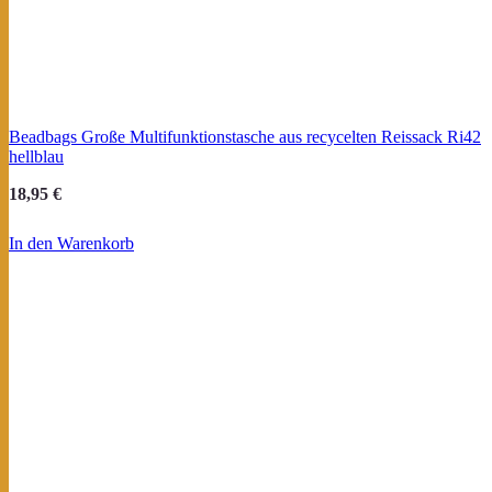
Beadbags Große Multifunktionstasche aus recycelten Reissack Ri42
hellblau
18,95
€
In den Warenkorb