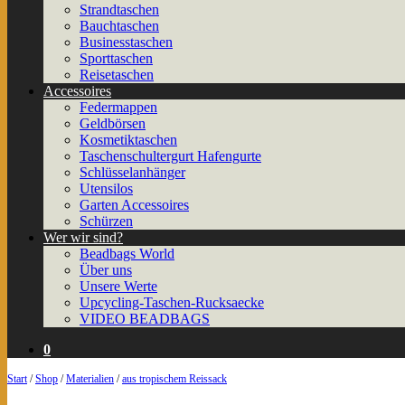
Strandtaschen
Bauchtaschen
Businesstaschen
Sporttaschen
Reisetaschen
Accessoires
Federmappen
Geldbörsen
Kosmetiktaschen
Taschenschultergurt Hafengurte
Schlüsselanhänger
Utensilos
Garten Accessoires
Schürzen
Wer wir sind?
Beadbags World
Über uns
Unsere Werte
Upcycling-Taschen-Rucksaecke
VIDEO BEADBAGS
0
Start
/
Shop
/
Materialien
/
aus tropischem Reissack