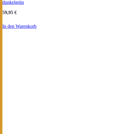
dunkelgrün
59,95
€
In den Warenkorb