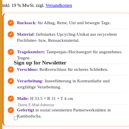
Preis
Preis
inkl. 19 % MwSt.
zzgl.
Versandkosten
war:
ist:
75,45 €
59,95 €.
Rucksack:
für Alltag, Reise, Uni und bewegte Tage.
Material:
farbstarkes Upcycling-Unikat aus recyceltem
Fischfutter- bzw. Reissackmaterial.
Tragekomfort:
Tampenjan-/Hochseegurt für angenehmes
Tragen.
Sign up for Newsletter
Verschluss:
Reißverschluss für sicheres Schließen.
Erhalte Neuigkeiten & exklusive
Angebote – und sichere dir deinen
Verarbeitung:
Innenfütterung in Kontrastfarbe und
10 % Willkommensrabatt
.
sorgfältige Verarbeitung.
E-Mail-Adresse
Maße:
H 33.5 × B 31 × T 4 cm
Gefertigt
in sozial orientierten Partnerwerkstätten in
Kambodscha.
Ich möchte den Beadbags
Newsletter erhalten (Neuigkeiten &
Angebote). Hinweise zum