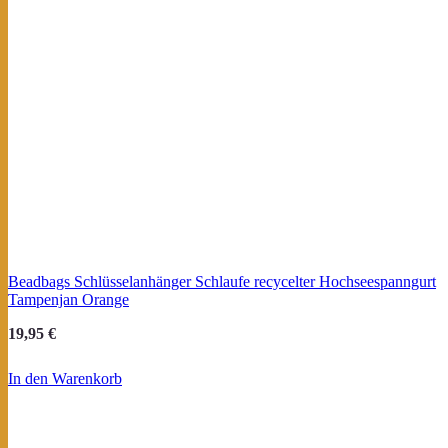
Beadbags Schlüsselanhänger Schlaufe recycelter Hochseespanngurt
Tampenjan Orange
19,95
€
In den Warenkorb