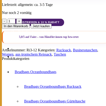
Datenschutz und zur
Lieferzeit:
allgemein: ca. 3-5 Tage
Datenverarbeitung findest du in der
Nur noch 2 vorrätig
Datenschutzerklärung
.
Beadbags
Rucksack
In den Warenkorb
Jetzt kaufen
aus
Der Rabattcode wird dir nach
recyceltem
Bestätigung deiner Anmeldung per E-
Reissack
Mail zugesendet.
Ri3
hellblau
Artikelnummer:
Ri3-12
Kategorien:
Rucksack
,
Businesstaschen
,
Menge
Women
,
aus tropischem Reissack
,
Taschen
Newsletter
Produktkategorien
Beadbags Oceanboundbags
Beadbags Oceanboundbags Rucksack
Beadbags Oceanboundbags Gürteltasche