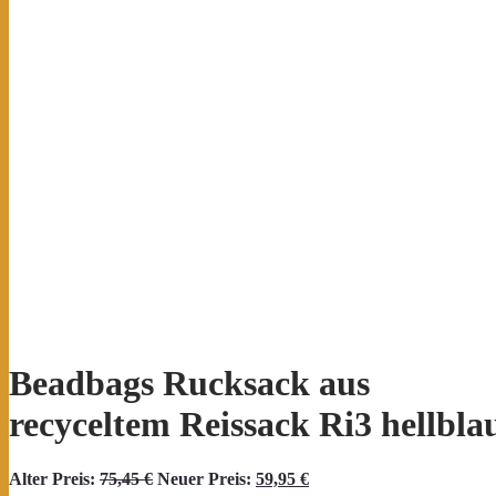
Beadbags Rucksack aus
recyceltem Reissack Ri3 hellbla
Ursprünglicher
Aktueller
Alter Preis:
75,45
€
Neuer Preis:
59,95
€