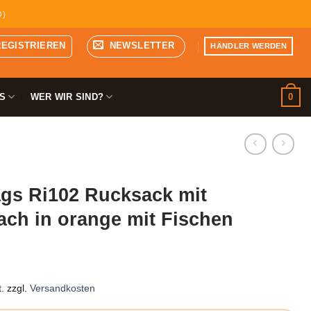
D)
REGISTRIEREN
NEWSLETTER
HÄNDLER WERDEN
0
S
WER WIR SIND?
gs Ri102 Rucksack mit
ch in orange mit Fischen
.
zzgl.
Versandkosten