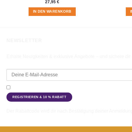
27,95
€
IN DEN WARENKORB
NEWSLETTER
Erhalte Neuigkeiten & exklusive Angebote – und sichere di
E-Mail-Adresse
Ich möchte den Beadbags Newsletter erhalten (Neuigkeiten & A
Der Rabattcode wird dir nach Bestätigung deiner Anmeldun