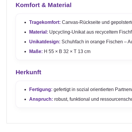
Komfort & Material
Tragekomfort:
Canvas-Rückseite und gepolster
Material:
Upcycling-Unikat aus recyceltem Fischfu
Unikatdesign:
Schuhfach in orange Fischen – Au
Maße:
H 55 × B 32 × T 13 cm
Herkunft
Fertigung:
gefertigt in sozial orientierten Partn
Anspruch:
robust, funktional und ressourcensc