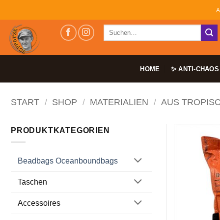
Zum
A
Inhalt
Suchen
springen
nach:
HOME
✨ ANTI-CHAOS
START
/
SHOP
/
MATERIALIEN
/
AUS TROPIS
PRODUKTKATEGORIEN
Beadbags Oceanboundbags
Taschen
Accessoires