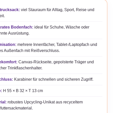
trucksack:
viel Stauraum für Alltag, Sport, Reise und
it.
rates Bodenfach:
ideal für Schuhe, Wäsche oder
nnte Ausrüstung.
nisation:
mehrere Innenfächer, Tablet-/Laptopfach und
es Außenfach mit Reißverschluss.
ekomfort:
Canvas-Rückseite, gepolsterte Träger und
icher Trinkflaschenhalter.
chluss:
Karabiner für schnellen und sicheren Zugriff.
:
H 55 × B 32 × T 13 cm
ial:
robustes Upcycling-Unikat aus recyceltem
futtersackmaterial.