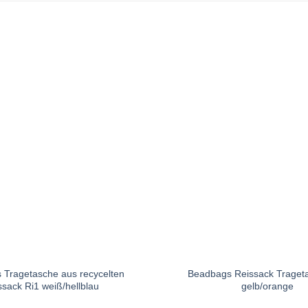
Tragetasche aus recycelten
Beadbags Reissack Traget
ssack Ri1 weiß/hellblau
gelb/orange