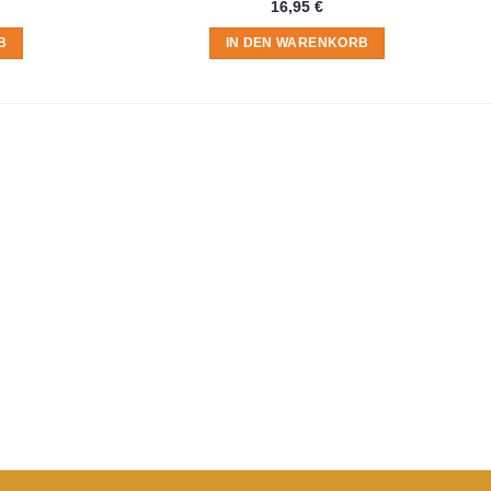
16,95
€
B
IN DEN WARENKORB
t du in der
Datenschutzerklärung
.