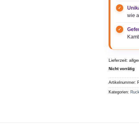
Unik
wie a
Gefer
Kamb
Lieferzeit:
allg
Nicht vorrätig
Artikelnummer:
R
Kategorien:
Ruc