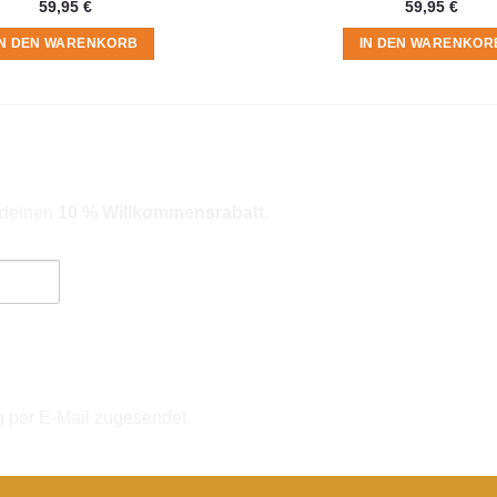
59,95
€
59,95
€
IN DEN WARENKORB
IN DEN WARENKOR
r deinen
10 % Willkommensrabatt
.
ngebote). Hinweise zum Datenschutz und zur Datenverarbeitung findes
g per E-Mail zugesendet.