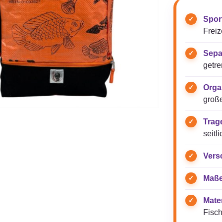
Spor
Freize
Sepa
getre
Orga
groß
Trag
seitl
Vers
Maße
Mater
Fisch