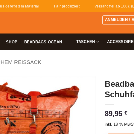
—
—
us gerettetem Material
Fair produziert
Versandfrei ab 100€ (
ANMELDEN / 
TASCHEN
ACCESSOIRE
SHOP
BEADBAGS OCEAN
CHEM REISSACK
Beadba
Schuhfa
89,95
€
inkl. 19 % MwSt