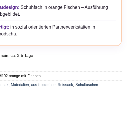
atdesign:
Schuhfach in orange Fischen – Ausführung
bgebildet.
tigt:
in sozial orientierten Partnerwerkstätten in
odscha.
emein: ca. 3-5 Tage
i102-orange mit Fischen
ksack
,
Materialien
,
aus tropischem Reissack
,
Schultaschen