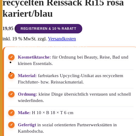
recycelten Reissack Ri15 rosa
Datenschutz und zur
kariert/blau
Datenverarbeitung findest du in der
Datenschutzerklärung
.
19,95
€
inkl. 19 % MwSt.
zzgl.
Versandkosten
Der Rabattcode wird dir nach
Bestätigung deiner Anmeldung per E-
Mail zugesendet.
Kosmetiktasche:
für Ordnung bei Beauty, Reise, Bad und
kleinen Essentials.
Newsletter
Material:
farbstarkes Upcycling-Unikat aus recyceltem
Fischfutter- bzw. Reissackmaterial.
Ordnung:
kleine Dinge übersichtlich verstauen und schnell
wiederfinden.
Maße:
H 10 × B 18 × T 6 cm
Gefertigt
in sozial orientierten Partnerwerkstätten in
Kambodscha.