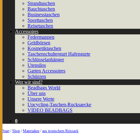
Strandtaschen
Bauchtaschen
Businesstaschen
Sporttaschen
Reisetaschen
Accessoires
Federmappen
Geldbörsen
Kosmetiktaschen
Taschenschultergurt Hafengurte
Schlüsselanhänger
Utensilos
Garten Accessoires
Schürzen
Wer wir sind?
Beadbags World
Über uns
Unsere Werte
Upcycling-Taschen-Rucksaecke
VIDEO BEADBAGS
0
Start
/
Shop
/
Materialien
/
aus tropischem Reissack