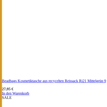
Beadbags Kosmetiktasche aus recycelten Reissack Ri21 Mittelgrün 9
27,95
€
In den Warenkorb
SALE