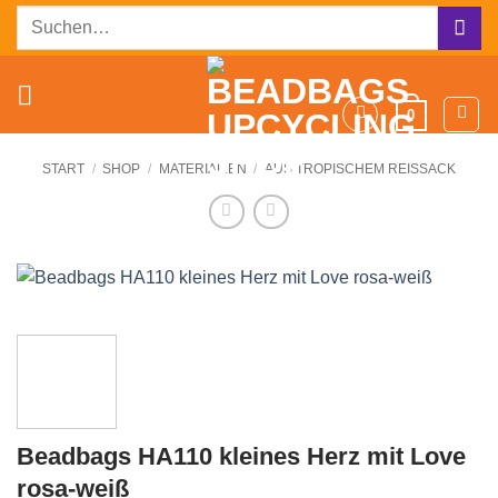
Zum
Suchen
Inhalt
nach:
springen
0
START
/
SHOP
/
MATERIALIEN
/
AUS TROPISCHEM REISSACK
Beadbags HA110 kleines Herz mit Love
rosa-weiß