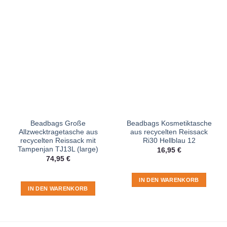
Beadbags Große
Beadbags Kosmetiktasche
Allzwecktragetasche aus
aus recycelten Reissack
recycelten Reissack mit
Ri30 Hellblau 12
Tampenjan TJ13L (large)
16,95
€
74,95
€
IN DEN WARENKORB
IN DEN WARENKORB