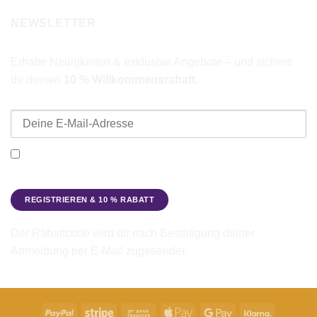
NEWSLETTER
Erhalte Neuigkeiten & exklusive Angebote – und sichere
dir deinen
10 % Willkommensrabatt
.
E-Mail-Adresse
Ich möchte den Beadbags Newsletter erhalten (Neuigkeiten &
Angebote). Hinweise zum Datenschutz und zur
Datenverarbeitung findest du in der
Datenschutzerklärung
.
Der Rabattcode wird dir nach Bestätigung deiner
Anmeldung per E-Mail zugesendet.
PayPal
Stripe
Bank
Apple
Google
Klarna