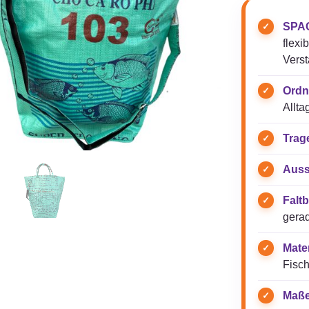
SPAC
flexi
Verst
Ordn
Allta
Trag
Auss
Faltb
gerad
Mater
Fisch
Maße