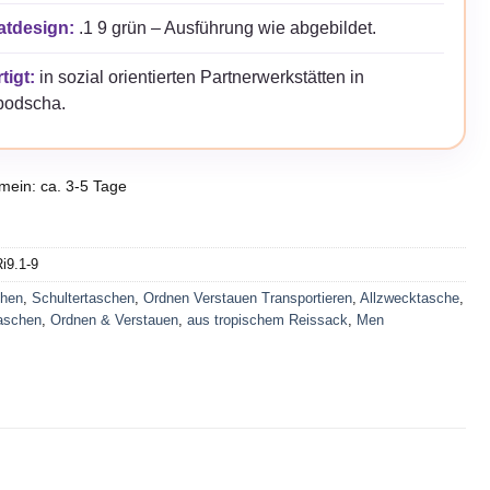
atdesign:
.1 9 grün – Ausführung wie abgebildet.
tigt:
in sozial orientierten Partnerwerkstätten in
odscha.
emein: ca. 3-5 Tage
i9.1-9
hen
,
Schultertaschen
,
Ordnen Verstauen Transportieren
,
Allzwecktasche
,
aschen
,
Ordnen & Verstauen
,
aus tropischem Reissack
,
Men