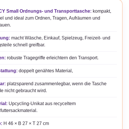
Y Small Ordnungs- und Transporttasche:
kompakt,
bel und ideal zum Ordnen, Tragen, Aufräumen und
auen.
ung:
macht Wäsche, Einkauf, Spielzeug, Freizeit- und
gsteile schnell greifbar.
en:
robuste Tragegriffe erleichtern den Transport.
tattung:
doppelt genähtes Material,
ar:
platzsparend zusammenlegbar, wenn die Tasche
e nicht gebraucht wird.
ial:
Upcycling-Unikat aus recyceltem
futtersackmaterial.
:
H 46 × B 27 × T 27 cm