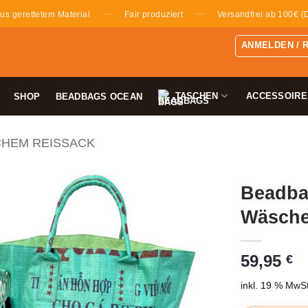
—
—
us gerettetem Material
Fair produziert
Versandfrei ab 100€ (
ANMELDEN / 
TASCHEN
ACCESSOIRE
SHOP
BEADBAGS OCEAN
CHEM REISSACK
Beadbag
Wäsches
59,95
€
inkl. 19 % MwSt