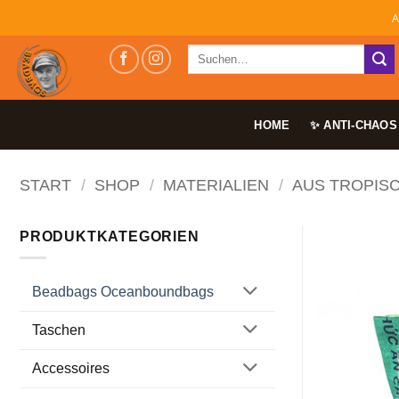
Zum
A
Inhalt
Suchen
springen
nach:
HOME
✨ ANTI-CHAOS
START
/
SHOP
/
MATERIALIEN
/
AUS TROPIS
PRODUKTKATEGORIEN
Beadbags Oceanboundbags
Taschen
Accessoires