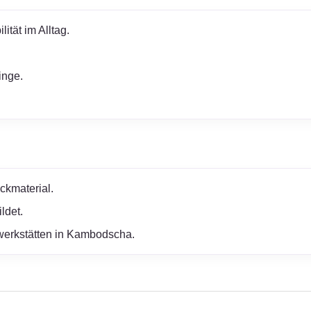
ität im Alltag.
inge.
ckmaterial.
ldet.
erwerkstätten in Kambodscha.