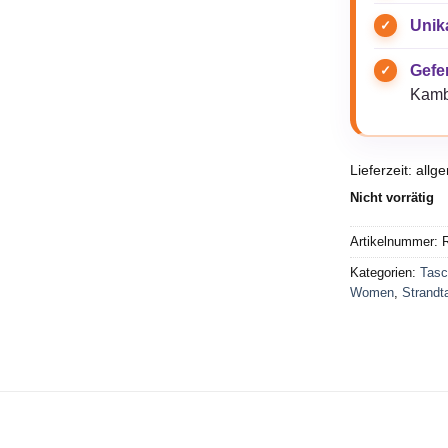
Unik
Gefer
Kamb
Lieferzeit:
allg
Nicht vorrätig
Artikelnummer:
R
Kategorien:
Tasc
Women
,
Strandt