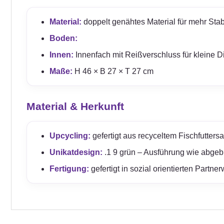
Material:
doppelt genähtes Material für mehr Stabil
Boden:
Innen:
Innenfach mit Reißverschluss für kleine D
Maße:
H 46 × B 27 × T 27 cm
Material & Herkunft
Upcycling:
gefertigt aus recyceltem Fischfuttersa
Unikatdesign:
.1 9 grün – Ausführung wie abgebi
Fertigung:
gefertigt in sozial orientierten Partn