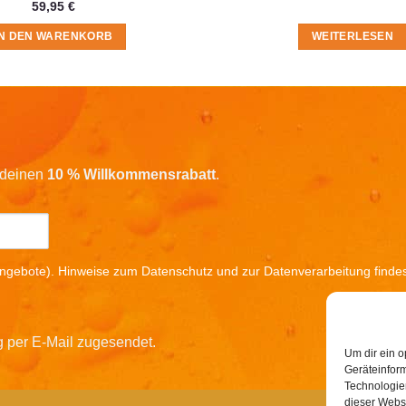
59,95
€
IN DEN WARENKORB
WEITERLESEN
r deinen
10 % Willkommensrabatt
.
ngebote). Hinweise zum Datenschutz und zur Datenverarbeitung findes
g per E-Mail zugesendet.
Um dir ein o
Geräteinfor
Technologien
dieser Websi