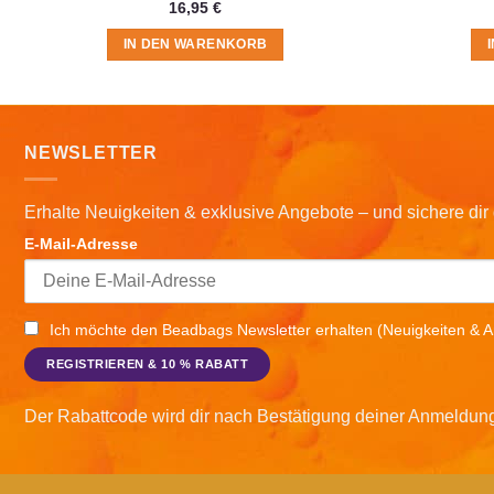
16,95
€
IN DEN WARENKORB
NEWSLETTER
Erhalte Neuigkeiten & exklusive Angebote – und sichere di
E-Mail-Adresse
Ich möchte den Beadbags Newsletter erhalten (Neuigkeiten & A
Der Rabattcode wird dir nach Bestätigung deiner Anmeldun