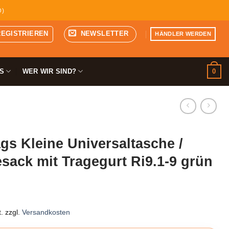
D)
REGISTRIEREN
NEWSLETTER
HÄNDLER WERDEN
0
S
WER WIR SIND?
s Kleine Universaltasche /
ack mit Tragegurt Ri9.1-9 grün
.
zzgl.
Versandkosten