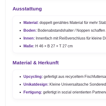
Ausstattung
Material:
doppelt genähtes Material für mehr Stabil
Boden:
Bodenabstandshalter / Noppen schaffen
Innen:
Innenfach mit Reißverschluss für kleine D
Maße:
H 46 × B 27 × T 27 cm
Material & Herkunft
Upcycling:
gefertigt aus recyceltem Fischfuttersa
Unikatdesign:
Kleine Universaltasche Sonderedi
Fertigung:
gefertigt in sozial orientierten Partn