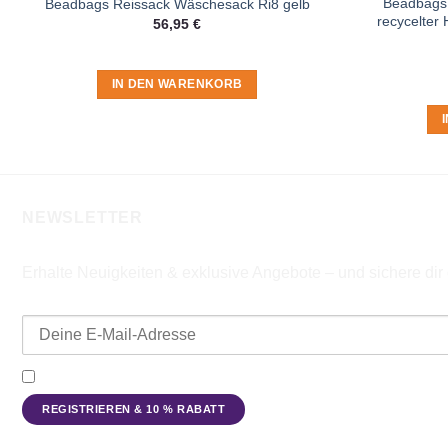
Beadbags 
Beadbags Reissack Wäschesack Ri8 gelb
recycelter
56,95
€
IN DEN WARENKORB
NEWSLETTER
Erhalte Neuigkeiten & exklusive Angebote – und sichere di
E-Mail-Adresse
Ich möchte den Beadbags Newsletter erhalten (Neuigkeiten & A