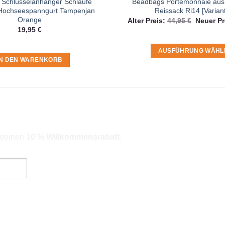
Schlüsselanhänger Schlaufe
Beadbags Portemonnaie aus 
 Hochseespanngurt Tampenjan
Reissack Ri14 [Varian
Orange
Ursprüng
Alter Preis:
44,95
€
Neuer Pr
Preis
19,95
€
war:
44,95 €
AUSFÜHRUNG WÄHL
IN DEN WARENKORB
Dieses
Produkt
weist
mehrere
Varianten
auf.
Die
r deinen
10 % Willkommensrabatt
.
Optionen
können
auf
der
ngebote). Hinweise zum Datenschutz und zur Datenverarbeitung findes
Produktse
gewählt
werden