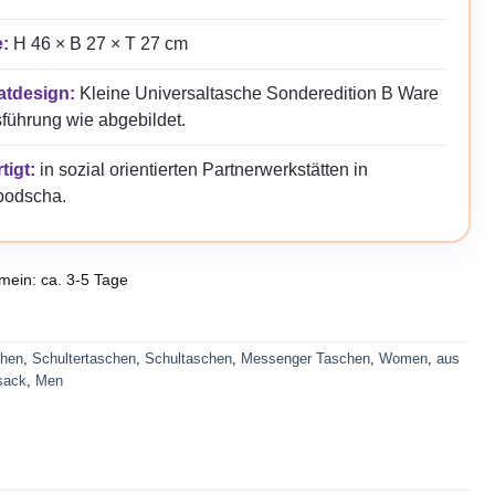
:
H 46 × B 27 × T 27 cm
atdesign:
Kleine Universaltasche Sonderedition B Ware
führung wie abgebildet.
tigt:
in sozial orientierten Partnerwerkstätten in
odscha.
emein: ca. 3-5 Tage
hen
,
Schultertaschen
,
Schultaschen
,
Messenger Taschen
,
Women
,
aus
sack
,
Men