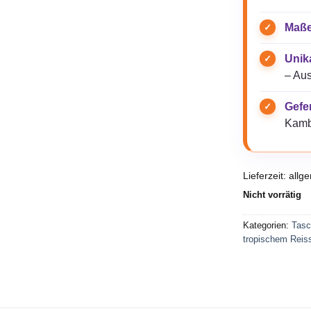
Maße
Unik
– Aus
Gefer
Kamb
Lieferzeit:
allg
Nicht vorrätig
Kategorien:
Tasc
tropischem Reis