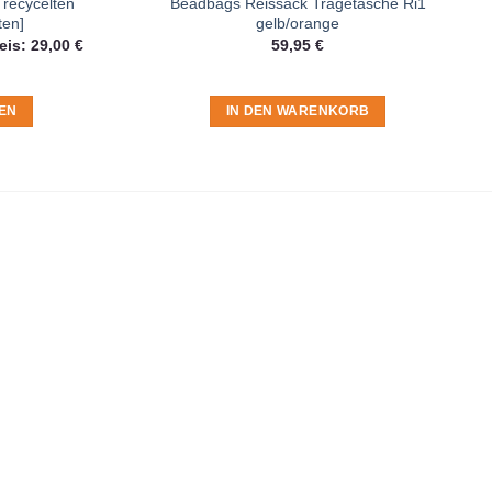
recycelten
Beadbags Reissack Tragetasche Ri1
ten]
gelb/orange
licher
Aktueller
eis:
29,00
€
59,95
€
Preis
ist:
29,00 €.
EN
IN DEN WARENKORB
t du in der
Datenschutzerklärung
.
ite