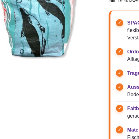
inkl. 19 % MwSt
SPAC
flexi
Verst
Ordn
Allta
Trag
Auss
Boden
Faltb
gerad
Mater
Fisch