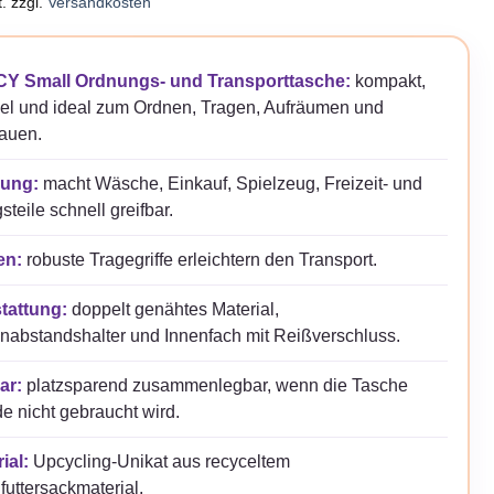
.
zzgl.
Versandkosten
Y Small Ordnungs- und Transporttasche:
kompakt,
bel und ideal zum Ordnen, Tragen, Aufräumen und
auen.
ung:
macht Wäsche, Einkauf, Spielzeug, Freizeit- und
gsteile schnell greifbar.
en:
robuste Tragegriffe erleichtern den Transport.
tattung:
doppelt genähtes Material,
abstandshalter und Innenfach mit Reißverschluss.
ar:
platzsparend zusammenlegbar, wenn die Tasche
e nicht gebraucht wird.
ial:
Upcycling-Unikat aus recyceltem
futtersackmaterial.