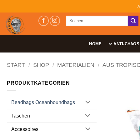
Zum
A
Inhalt
Suchen
springen
nach:
HOME
✨ ANTI-CHAOS
START
/
SHOP
/
MATERIALIEN
/
AUS TROPIS
PRODUKTKATEGORIEN
Beadbags Oceanboundbags
Taschen
Accessoires