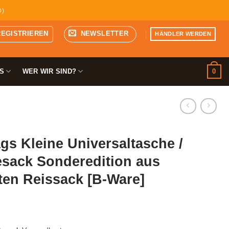
D)
REGISTRIEREN
NEWSLETTER
HÄNDLER WERDEN
0
S
WER WIR SIND?
s Kleine Universaltasche /
sack Sonderedition aus
ten Reissack [B-Ware]