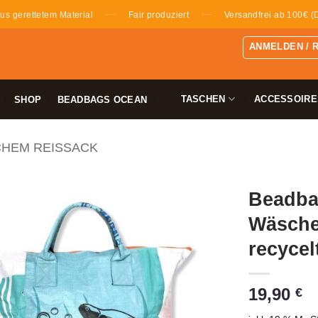
—
—
us gerettetem Material
Fair produziert
Versandfrei ab 100€ (
ANMELDEN / 
TASCHEN
ACCESSOIRE
SHOP
BEADBAGS OCEAN
CHEM REISSACK
Beadbag
Wäsche
recycel
19,90
€