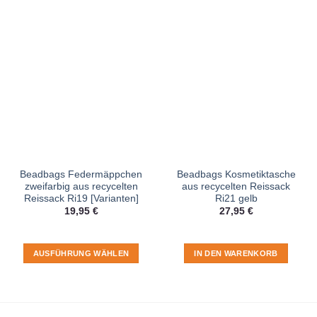
Beadbags Federmäppchen
Beadbags Kosmetiktasche
zweifarbig aus recycelten
aus recycelten Reissack
Reissack Ri19 [Varianten]
Ri21 gelb
19,95
€
27,95
€
AUSFÜHRUNG WÄHLEN
IN DEN WARENKORB
Dieses
Produkt
weist
mehrere