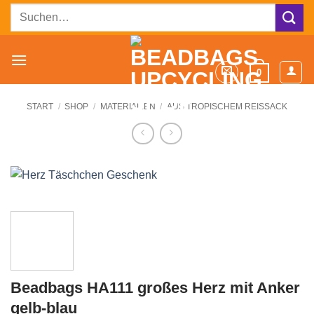
Zum
Suchen
Inhalt
nach:
springen
0
START
/
SHOP
/
MATERIALIEN
/
AUS TROPISCHEM REISSACK
Beadbags HA111 großes Herz mit Anker
gelb-blau