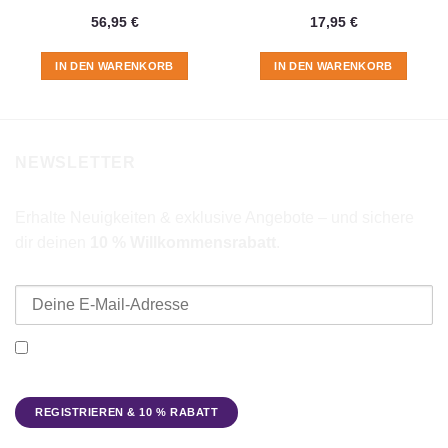
56,95
€
17,95
€
IN DEN WARENKORB
IN DEN WARENKORB
NEWSLETTER
Erhalte Neuigkeiten & exklusive Angebote – und sichere
dir deinen
10 % Willkommensrabatt
.
E-Mail-Adresse
Ich möchte den Beadbags Newsletter erhalten (Neuigkeiten &
Angebote). Hinweise zum Datenschutz und zur
Datenverarbeitung findest du in der
Datenschutzerklärung
.