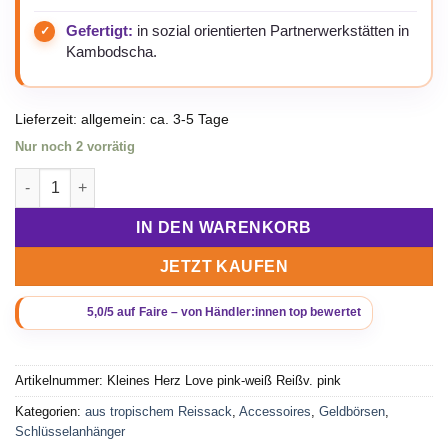
Gefertigt:
in sozial orientierten Partnerwerkstätten in
Kambodscha.
Lieferzeit:
allgemein: ca. 3-5 Tage
Nur noch 2 vorrätig
Beadbags HA110 kleines Herz mit Love pink-weiß mit pinken R
IN DEN WARENKORB
JETZT KAUFEN
Artikelnummer:
Kleines Herz Love pink-weiß Reißv. pink
Kategorien:
aus tropischem Reissack
,
Accessoires
,
Geldbörsen
,
Schlüsselanhänger