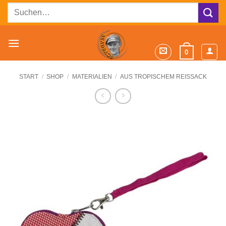
Zum
Suchen
Inhalt
nach:
springen
0
START
/
SHOP
/
MATERIALIEN
/
AUS TROPISCHEM REISSACK