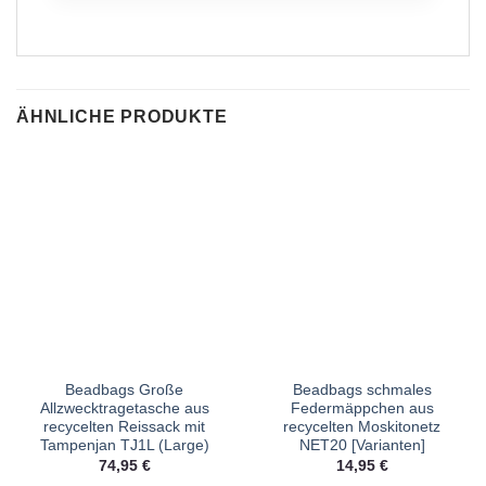
ÄHNLICHE PRODUKTE
Beadbags Große
Beadbags schmales
Allzwecktragetasche aus
Federmäppchen aus
recycelten Reissack mit
recycelten Moskitonetz
Tampenjan TJ1L (Large)
NET20 [Varianten]
74,95
€
14,95
€