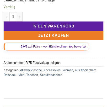
Lieferzeit:
allgemein: ca. 3-5 Tage
Vorrätig
Beadbags Festivalbag Ri75 hellgrün Menge
IN DEN WARENKORB
JETZT KAUFEN
Artikelnummer:
Ri75-Festivalbag hellgrün
Kategorien:
Allzwecktasche
,
Accessoires
,
Women
,
aus tropischem
Reissack
,
Men
,
Taschen
,
Schultertaschen