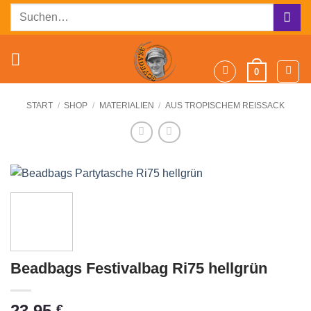
Zum
Suchen
Inhalt
nach:
springen
0
START
/
SHOP
/
MATERIALIEN
/
AUS TROPISCHEM REISSACK
Beadbags Festivalbag Ri75 hellgrün
23,95
€