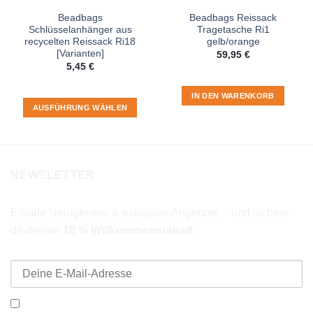
Beadbags
Beadbags Reissack
Schlüsselanhänger aus
Tragetasche Ri1
recycelten Reissack Ri18
gelb/orange
[Varianten]
59,95
€
5,45
€
IN DEN WARENKORB
AUSFÜHRUNG WÄHLEN
Dieses
Produkt
weist
mehrere
NEWSLETTER
Varianten
auf.
Die
Erhalte Neuigkeiten & exklusive Angebote – und sichere
Optionen
dir deinen
10 % Willkommensrabatt
.
können
E-Mail-Adresse
auf
der
Produktseite
gewählt
Ich möchte den Beadbags Newsletter erhalten (Neuigkeiten &