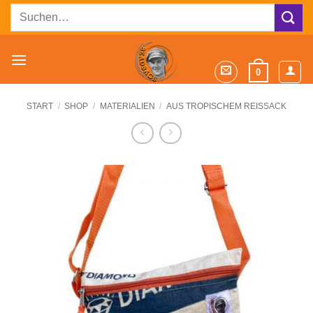
Zum
Suchen
Inhalt
nach:
springen
0
START
/
SHOP
/
MATERIALIEN
/
AUS TROPISCHEM REISSACK