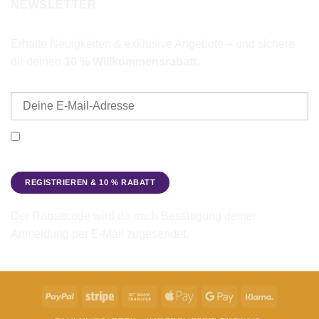
NEWSLETTER
Erhalte Neuigkeiten & exklusive Angebote – und sichere
dir deinen
10 % Willkommensrabatt
.
E-Mail-Adresse
Ich möchte den Beadbags Newsletter erhalten (Neuigkeiten &
Angebote). Hinweise zum Datenschutz und zur
Datenverarbeitung findest du in der
Datenschutzerklärung
.
Der Rabattcode wird dir nach Bestätigung deiner
Anmeldung per E-Mail zugesendet.
PayPal
Stripe
Bank
Apple
Google
Klarna
Transfer
Pay
Pay