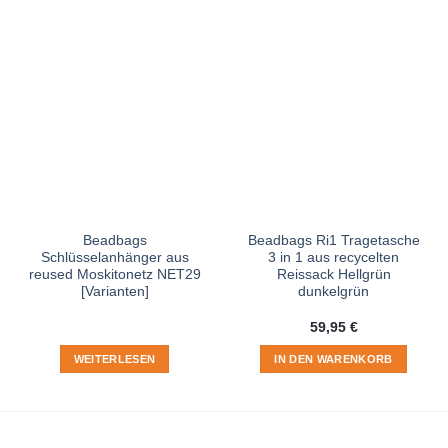
Beadbags
Beadbags Ri1 Tragetasche
Schlüsselanhänger aus
3 in 1 aus recycelten
reused Moskitonetz NET29
Reissack Hellgrün
[Varianten]
dunkelgrün
59,95
€
WEITERLESEN
IN DEN WARENKORB