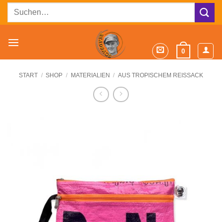
Zum
Suchen
Inhalt
nach:
springen
0
START
/
SHOP
/
MATERIALIEN
/
AUS TROPISCHEM REISSACK