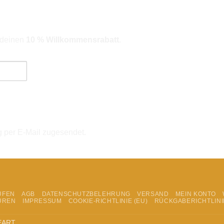
r deinen
10 % Willkommensrabatt
.
ngebote). Hinweise zum Datenschutz und zur Datenverarbeitung findes
g per E-Mail zugesendet.
UFEN
AGB
DATENSCHUTZBELEHRUNG
VERSAND
MEIN KONTO
UREN
IMPRESSUM
COOKIE-RICHTLINIE (EU)
RÜCKGABERICHTLINI
EART