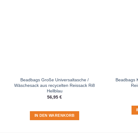
Beadbags Große Universaltasche /
Beadbags K
Wäschesack aus recycelten Reissack Ri8
Rei
Hellblau
56,95
€
IN DEN WARENKORB