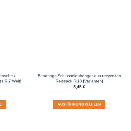
tasche /
Beadbags Schlüsselanhänger aus recycelten
ss Ri7 Weiß
Reissack Ri18 [Varianten]
5,45
€
B
AUSFÜHRUNG WÄHLEN
Dieses
Produkt
weist