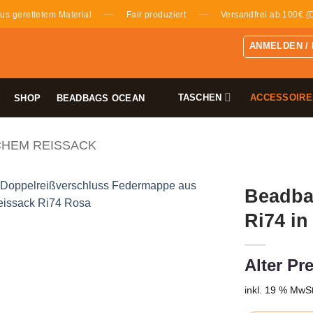
—
—
us gerettetem Material
Fair produziert
Versandfrei ab 100€ (
ANMELDEN /
TASCHEN
ACCESSOIRE
SHOP
BEADBAGS OCEAN
CHEM REISSACK
Beadba
Ri74 in
Alter Pre
inkl. 19 % MwSt