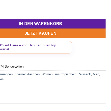
ermappe/Kosmetikmappe Ri74 in rosa (Sondermodell) Menge
IN DEN WARENKORB
JETZT KAUFEN
i74-Sonderaktion
ermappen
,
Kosmetiktaschen
,
Women
,
aus tropischem Reissack
,
Men
,
res