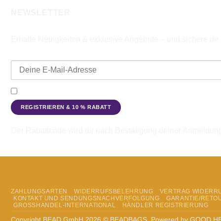
NEWSLETTER
Erhalte Neuigkeiten & exklusive Angebote – und sichere di
E-Mail-Adresse
Ich möchte den Beadbags Newsletter erhalten (Neuigkeiten & A
Der Rabattcode wird dir nach Bestätigung deiner Anmeldun
ZAHLUNGSARTEN
WIDERRUFSBELEHRUNG
VERTRAG WIDERR
KONTAKT UND SENDUNGSNACHVERFOLGUNG
GARANTIE/RETO
GROSSHANDEL-INTERNATIONAL
HÄNDLER REGISTRIERUNG
Copyright BEAD GmbH 2026 © BEADBAGS. Powered by GOOD H