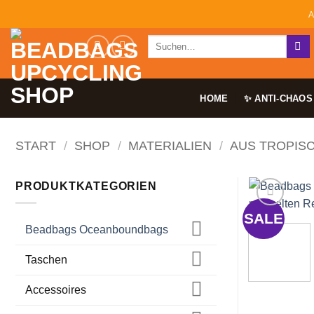
Zum
A
Inhalt
Suchen
springen
nach:
HOME
✨ ANTI-CHAOS
START
/
SHOP
/
MATERIALIEN
/
AUS TROPIS
PRODUKTKATEGORIEN
SALE
Beadbags Oceanboundbags
Taschen
Accessoires