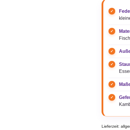
Fede
klein
Mater
Fisch
Auße
Stau
Essen
Maße
Gefer
Kamb
Lieferzeit:
allg