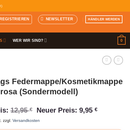
D)
 REGISTRIEREN
NEWSLETTER
HÄNDLER WERDEN
0
S
WER WIR SIND?
gs Federmappe/Kosmetikmappe
 rosa (Sondermodell)
Ursprünglicher
Aktueller
is:
12,95
Neuer Preis:
9,95
€
€
Preis
Preis
.
zzgl.
Versandkosten
war:
ist: