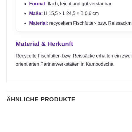
Format:
flach, leicht und gut verstaubar.
Maße:
H 15,5 × L 24,5 × B 0,6 cm
Material:
recyceltem Fischfutter- bzw. Reissackma
Material & Herkunft
Recycelte Fischfutter- bzw. Reissäcke erhalten ein zweit
orientierten Partnerwerkstätten in Kambodscha.
ÄHNLICHE PRODUKTE