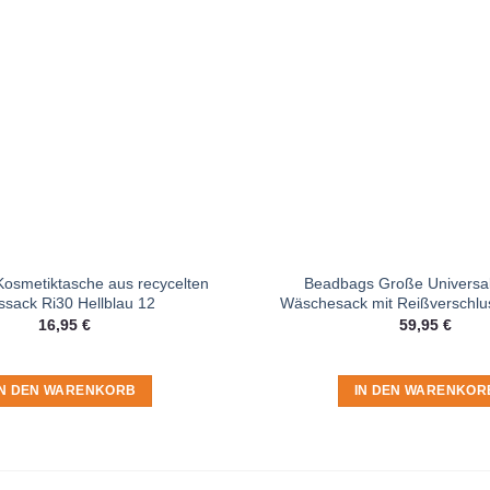
osmetiktasche aus recycelten
Beadbags Große Universal
ssack Ri30 Hellblau 12
Wäschesack mit Reißverschlu
16,95
€
59,95
€
IN DEN WARENKORB
IN DEN WARENKOR