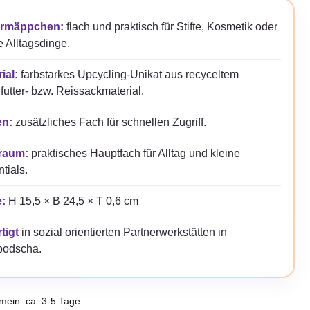
12,95 €
9,95 €.
rmäppchen:
flach und praktisch für Stifte, Kosmetik oder
e Alltagsdinge.
ial:
farbstarkes Upcycling-Unikat aus recyceltem
futter- bzw. Reissackmaterial.
n:
zusätzliches Fach für schnellen Zugriff.
raum:
praktisches Hauptfach für Alltag und kleine
tials.
:
H 15,5 × B 24,5 × T 0,6 cm
tigt
in sozial orientierten Partnerwerkstätten in
odscha.
emein: ca. 3-5 Tage