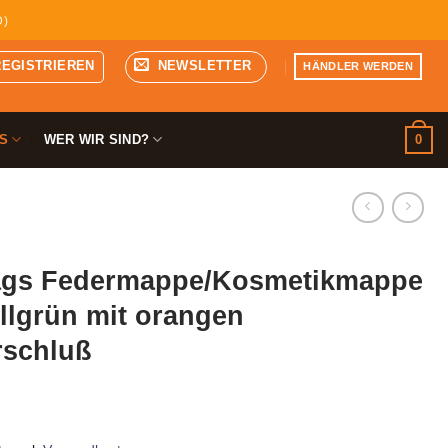
D)
REGISTRIEREN
NEWSLETTER
HÄNDLER WERDEN
0
S
WER WIR SIND?
gs Federmappe/Kosmetikmappe
llgrün mit orangen
rschluß