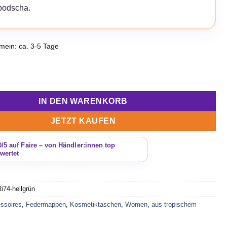
odscha.
emein: ca. 3-5 Tage
ermappe/Kosmetikmappe Ri74 hellgrün mit orangen Reißverschl
IN DEN WARENKORB
JETZT KAUFEN
i74-hellgrün
ssoires
,
Federmappen
,
Kosmetiktaschen
,
Women
,
aus tropischem