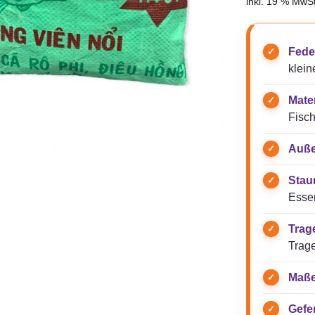
inkl. 19 % MwSt
Fede
klein
Mater
Fisch
Auße
Stau
Essen
Trag
Trag
Maße
Gefer