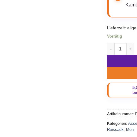
Kamb
Lieferzeit:
allg
Vorrätig
Beadbags Fed
Artikelnummer:
R
Kategorien:
Acce
Reissack
,
Men