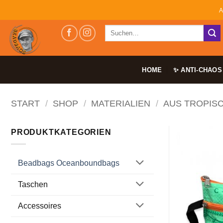
Zum
A
Inhalt
Suchen
springen
nach:
HOME
✨ ANTI-CHAOS
START
/
SHOP
/
MATERIALIEN
/
AUS TROPIS
PRODUKTKATEGORIEN
Beadbags Oceanboundbags
Taschen
Accessoires