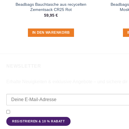
Beadbags Bauchtasche aus recycelten
Beadbags
Zementsack CR25 Rot
Mosk
59,95
€
IN DEN WARENKORB
NEWSLETTER
Erhalte Neuigkeiten & exklusive Angebote – und sichere di
E-Mail-Adresse
Ich möchte den Beadbags Newsletter erhalten (Neuigkeiten & A