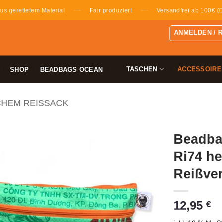
—
—
us gerettetem Material
Fair produziert
Versandfrei ab 100€ (
ANMELDEN / 
TASCHEN
ACCESSOIRE
SHOP
BEADBAGS OCEAN
CHEM REISSACK
Beadba
Ri74 he
Reißve
12,95
€