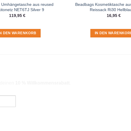
 Umhängetasche aus reused
Beadbags Kosmetiktasche aus
itonetz NET6TJ Silver 9
Reissack Ri30 Hellbla
119,95
€
16,95
€
IN DEN WARENKORB
IN DEN WARENKOR
r deinen
10 % Willkommensrabatt
.
ngebote). Hinweise zum Datenschutz und zur Datenverarbeitung findes