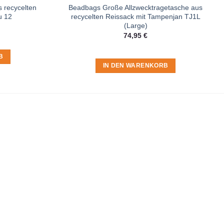
 recycelten
Beadbags Große Allzwecktragetasche aus
u 12
recycelten Reissack mit Tampenjan TJ1L
(Large)
74,95
€
B
IN DEN WARENKORB
t du in der
Datenschutzerklärung
.