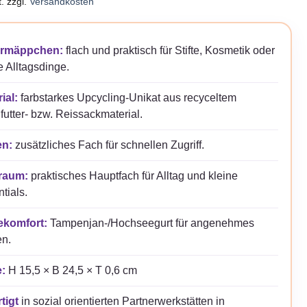
.
zzgl.
Versandkosten
rmäppchen:
flach und praktisch für Stifte, Kosmetik oder
e Alltagsdinge.
ial:
farbstarkes Upcycling-Unikat aus recyceltem
futter- bzw. Reissackmaterial.
n:
zusätzliches Fach für schnellen Zugriff.
raum:
praktisches Hauptfach für Alltag und kleine
tials.
ekomfort:
Tampenjan-/Hochseegurt für angenehmes
en.
:
H 15,5 × B 24,5 × T 0,6 cm
tigt
in sozial orientierten Partnerwerkstätten in