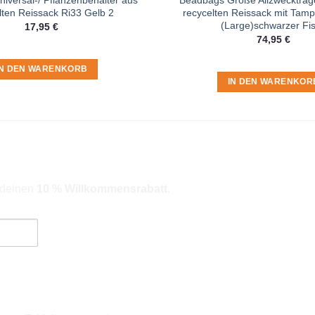
lten Reissack Ri33 Gelb 2
recycelten Reissack mit Tam
(Large)schwarzer Fi
17,95
€
74,95
€
IN DEN WARENKORB
IN DEN WARENKOR
r deinen
10 % Willkommensrabatt
.
ngebote). Hinweise zum Datenschutz und zur Datenverarbeitung findes