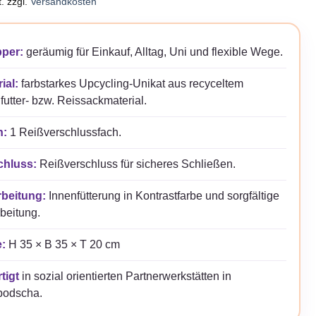
.
zzgl.
Versandkosten
per:
geräumig für Einkauf, Alltag, Uni und flexible Wege.
ial:
farbstarkes Upcycling-Unikat aus recyceltem
futter- bzw. Reissackmaterial.
n:
1 Reißverschlussfach.
chluss:
Reißverschluss für sicheres Schließen.
rbeitung:
Innenfütterung in Kontrastfarbe und sorgfältige
beitung.
:
H 35 × B 35 × T 20 cm
tigt
in sozial orientierten Partnerwerkstätten in
odscha.