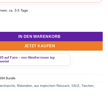
emein: ca. 3-5 Tage
usives Nachhaltigkeits-Bundle: Ri94 Shopper + Gratis Ri74 Kos
IN DEN WARENKORB
JETZT KAUFEN
Ri94 Bundle
wecktasche
,
Materialien
,
aus tropischem Reissack
,
SALE
,
Taschen
,