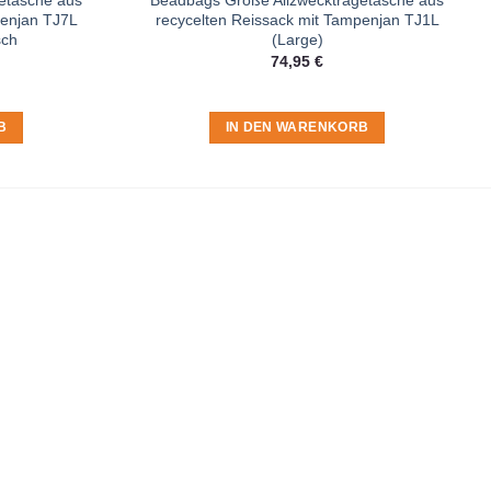
penjan TJ7L
recycelten Reissack mit Tampenjan TJ1L
sch
(Large)
74,95
€
B
IN DEN WARENKORB
t du in der
Datenschutzerklärung
.