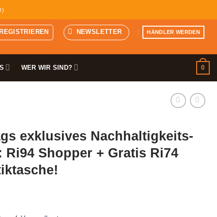
D)
 REGISTRIEREN
NEWSLETTER
HÄNDLER WERDEN
0
S
WER WIR SIND?
s exklusives Nachhaltigkeits-
 Ri94 Shopper + Gratis Ri74
iktasche!