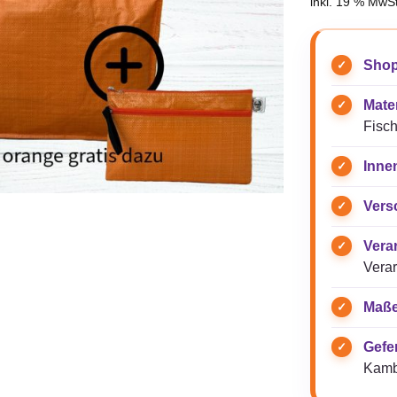
inkl. 19 % MwSt
Shop
Mater
Fisch
Inne
Vers
Vera
Verar
Maße
Gefer
Kamb