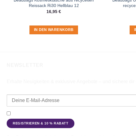
Reissack Ri30 Hellblau 12
recyce
16,95
€
IN DEN WARENKORB
NEWSLETTER
Erhalte Neuigkeiten & exklusive Angebote – und sichere di
E-Mail-Adresse
Ich möchte den Beadbags Newsletter erhalten (Neuigkeiten & A