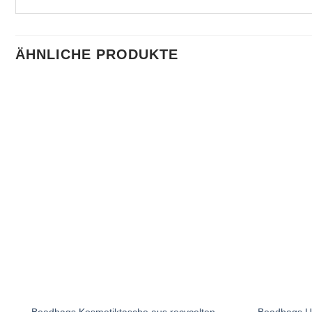
ÄHNLICHE PRODUKTE
Beadbags Kosmetiktasche aus recycelten
Beadbags Un