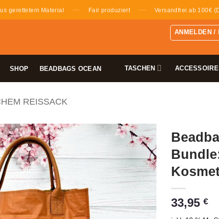
—
—
us gerettetem Material
Fair produziert
Versandfrei ab 100€ (
ANMELDEN /
TASCHEN
ACCESSOIRE
SHOP
BEADBAGS OCEAN
CHEM REISSACK
Beadbag
Bundle:
Kosmet
33,95
€