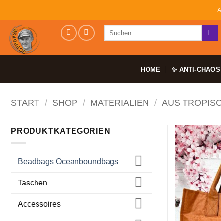
Zum
A
Inhalt
Suchen
springen
nach:
HOME
✨ ANTI-CHAOS
START
/
SHOP
/
MATERIALIEN
/
AUS TROPIS
PRODUKTKATEGORIEN
Beadbags Oceanboundbags
Taschen
Accessoires