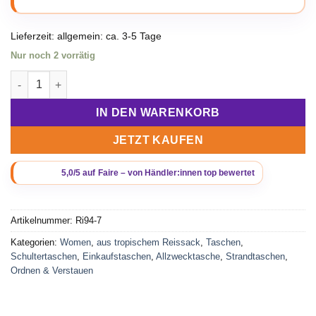
Lieferzeit:
allgemein: ca. 3-5 Tage
Nur noch 2 vorrätig
Beadbags Einfache Einkaufstasche aus recycelten Reissack Ri
IN DEN WARENKORB
JETZT KAUFEN
Artikelnummer:
Ri94-7
Kategorien:
Women
,
aus tropischem Reissack
,
Taschen
,
Schultertaschen
,
Einkaufstaschen
,
Allzwecktasche
,
Strandtaschen
,
Ordnen & Verstauen