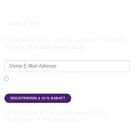
NEWSLETTER
Erhalte Neuigkeiten & exklusive Angebote – und sichere
dir deinen
10 % Willkommensrabatt
.
E-Mail-Adresse
Ich möchte den Beadbags Newsletter erhalten (Neuigkeiten &
Angebote). Hinweise zum Datenschutz und zur
Datenverarbeitung findest du in der
Datenschutzerklärung
.
Der Rabattcode wird dir nach Bestätigung deiner
Anmeldung per E-Mail zugesendet.