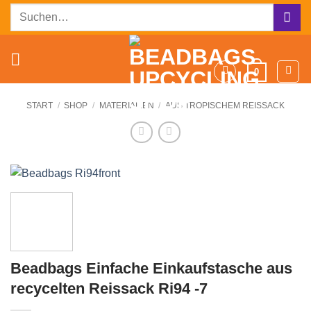
Zum
Suchen
Inhalt
nach:
springen
0
START
/
SHOP
/
MATERIALIEN
/
AUS TROPISCHEM REISSACK
Beadbags Einfache Einkaufstasche aus
recycelten Reissack Ri94 -7