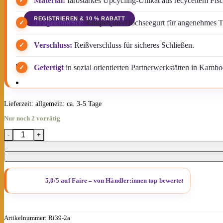
Material:
farbstarkes Upcycling-Unikat aus recyceltem Fisch
Tragekomfort:
Tampenjan-/Hochseegurt für angenehmes T
Der Rabattcode wird dir nach Bestätigung deiner
Verschluss:
Reißverschluss für sicheres Schließen.
Anmeldung per E-Mail zugesendet.
HÄNDLER WERDEN
Gefertigt
in sozial orientierten Partnerwerkstätten in Kamb
Newsletter
Lieferzeit:
allgemein: ca. 3-5 Tage
Nur noch 2 vorrätig
Beadbags Bauchtasche aus recycelten Reissackmaterial Ri39 Dunke
Artikelnummer:
Ri39-2a