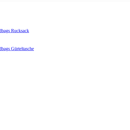
dbags Rucksack
bags Gürteltasche