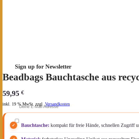
Sign up for Newsletter
Beadbags Bauchtasche aus recyc
Erhalte Neuigkeiten & exklusive Angebote – und
sichere dir deinen
10 % Willkommensrabatt
.
59,95
€
E-Mail-Adresse
inkl. 19 % MwSt.
zzgl.
Versandkosten
Ich möchte den Beadbags Newsletter erhalten
Bauchtasche:
kompakt für freie Hände, schnellen Zugriff u
(Neuigkeiten & Angebote). Hinweise zum Datenschutz
und zur Datenverarbeitung findest du in der
Datenschutzerklärung
.