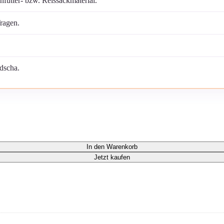
futter- bzw. Reissackmaterial.
ragen.
odscha.
lgelb Menge
In den Warenkorb
Jetzt kaufen