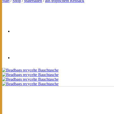
Start
/
Shop
/
Materialien
/
aus tropischem Reissack