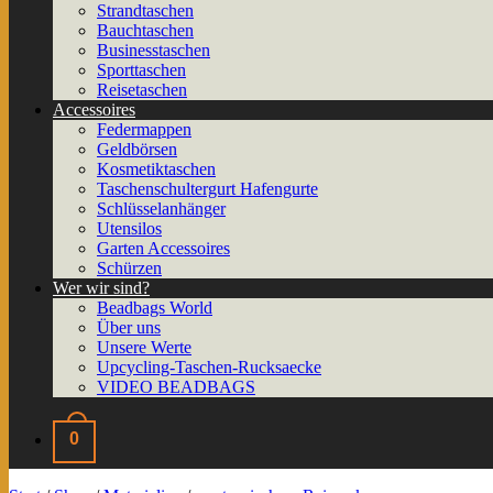
Strandtaschen
Bauchtaschen
Businesstaschen
Sporttaschen
Reisetaschen
Accessoires
Federmappen
Geldbörsen
Kosmetiktaschen
Taschenschultergurt Hafengurte
Schlüsselanhänger
Utensilos
Garten Accessoires
Schürzen
Wer wir sind?
Beadbags World
Über uns
Unsere Werte
Upcycling-Taschen-Rucksaecke
VIDEO BEADBAGS
0