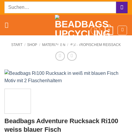
Zum
Suchen
Inhalt
nach:
springen
0
START
/
SHOP
/
MATERIALIEN
/
AUS TROPISCHEM REISSACK
Beadbags Adventure Rucksack Ri100
weiss blauer Fisch