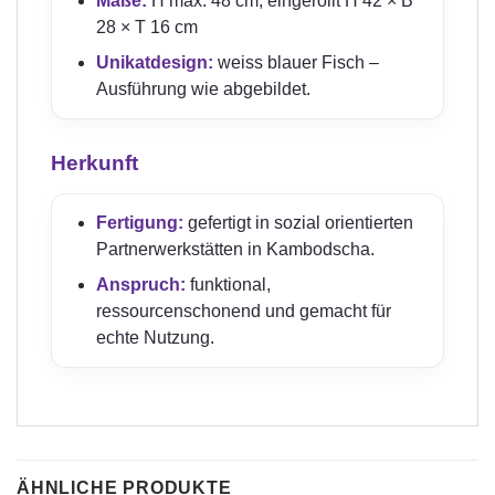
Maße:
H max. 48 cm, eingerollt H 42 × B
28 × T 16 cm
Unikatdesign:
weiss blauer Fisch –
Ausführung wie abgebildet.
Herkunft
Fertigung:
gefertigt in sozial orientierten
Partnerwerkstätten in Kambodscha.
Anspruch:
funktional,
ressourcenschonend und gemacht für
echte Nutzung.
ÄHNLICHE PRODUKTE