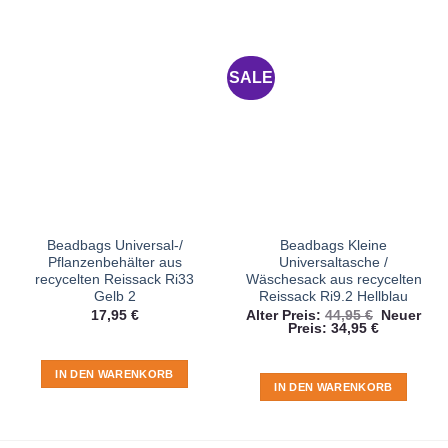
SALE
Beadbags Universal-/
Beadbags Kleine
Pflanzenbehälter aus
Universaltasche /
recycelten Reissack Ri33
Wäschesack aus recycelten
Gelb 2
Reissack Ri9.2 Hellblau
Ursprüngl
17,95
€
Alter Preis:
44,95
€
Neuer
Aktueller
Preis
Preis:
34,95
€
Preis
war:
ist:
44,95 €
34,95 €.
IN DEN WARENKORB
IN DEN WARENKORB