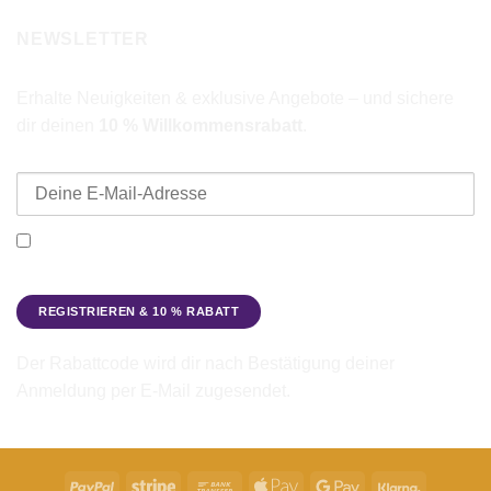
NEWSLETTER
Erhalte Neuigkeiten & exklusive Angebote – und sichere
dir deinen
10 % Willkommensrabatt
.
E-Mail-Adresse
Ich möchte den Beadbags Newsletter erhalten (Neuigkeiten &
Angebote). Hinweise zum Datenschutz und zur
Datenverarbeitung findest du in der
Datenschutzerklärung
.
Der Rabattcode wird dir nach Bestätigung deiner
Anmeldung per E-Mail zugesendet.
PayPal
Stripe
Bank
Apple
Google
Klarna