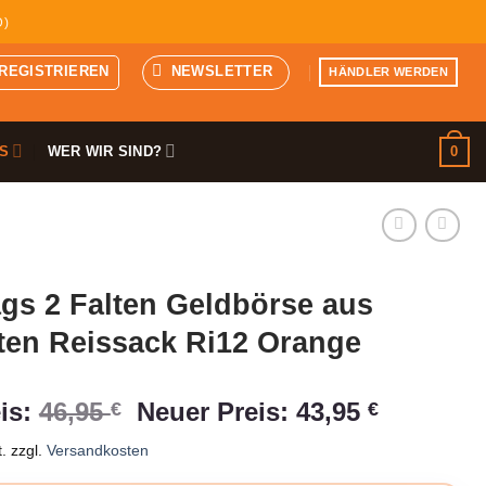
D)
 REGISTRIEREN
NEWSLETTER
HÄNDLER WERDEN
0
S
WER WIR SIND?
gs 2 Falten Geldbörse aus
ten Reissack Ri12 Orange
Ursprünglicher
Aktuelle
is:
46,95
Neuer Preis:
43,95
€
€
Preis
Preis
.
zzgl.
Versandkosten
war:
ist: