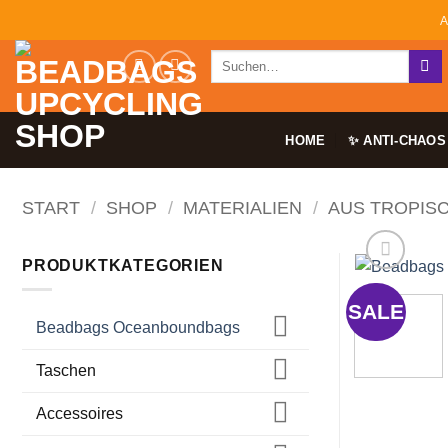
Zum
A
Inhalt
Suchen
springen
nach:
HOME
✨ ANTI-CHAOS
START
/
SHOP
/
MATERIALIEN
/
AUS TROPIS
PRODUKTKATEGORIEN
SALE
Beadbags Oceanboundbags
Taschen
Accessoires