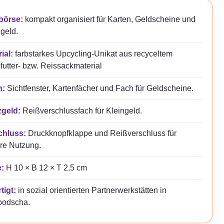
46,95 €
43,95 €.
börse:
kompakt organisiert für Karten, Geldscheine und
geld.
ial:
farbstarkes Upcycling-Unikat aus recyceltem
futter- bzw. Reissackmaterial
n:
Sichtfenster, Kartenfächer und Fach für Geldscheine.
geld:
Reißverschlussfach für Kleingeld.
chluss:
Druckknopfklappe und Reißverschluss für
re Nutzung.
:
H 10 × B 12 × T 2,5 cm
tigt:
in sozial orientierten Partnerwerkstätten in
odscha.