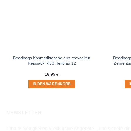
Beadbags Kosmetiktasche aus recycelten
Beadbags
Reissack Ri30 Hellblau 12
Zementsa
16,95
€
IN DEN WARENKORB
NEWSLETTER
Erhalte Neuigkeiten & exklusive Angebote – und sichere di