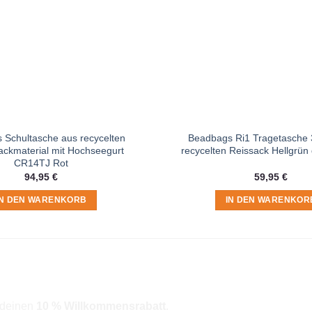
 Schultasche aus recycelten
Beadbags Ri1 Tragetasche 3
ckmaterial mit Hochseegurt
recycelten Reissack Hellgrün
CR14TJ Rot
94,95
€
59,95
€
IN DEN WARENKORB
IN DEN WARENKOR
r deinen
10 % Willkommensrabatt
.