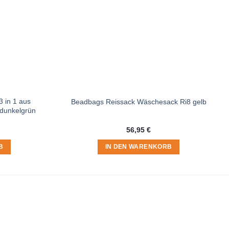
 in 1 aus
Beadbags Reissack Wäschesack Ri8 gelb
 dunkelgrün
56,95
€
B
IN DEN WARENKORB