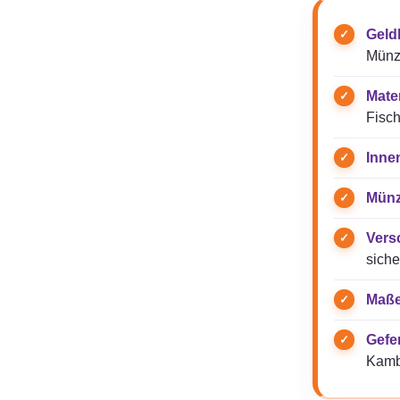
Geld
Münz
Mater
Fisch
Inne
Münz
Vers
siche
Maße
Gefer
Kamb