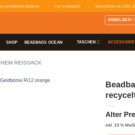
—
—
us gerettetem Material
Fair produziert
Versandfrei ab 100€ (
ANMELDEN /
TASCHEN
ACCESSOIRE
SHOP
BEADBAGS OCEAN
CHEM REISSACK
Beadba
recycel
Alter Pre
inkl. 19 % MwSt