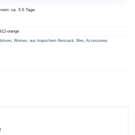
emein: ca. 3-5 Tage
Ri12-orange
börsen
,
Women
,
aus tropischem Reissack
,
Men
,
Accessoires
e