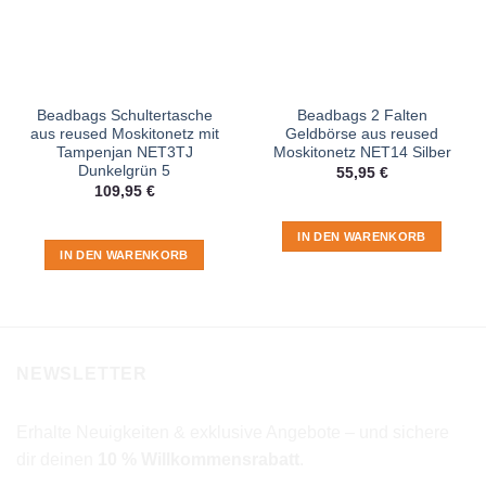
Beadbags Schultertasche
Beadbags 2 Falten
aus reused Moskitonetz mit
Geldbörse aus reused
Tampenjan NET3TJ
Moskitonetz NET14 Silber
Dunkelgrün 5
55,95
€
109,95
€
IN DEN WARENKORB
IN DEN WARENKORB
NEWSLETTER
Erhalte Neuigkeiten & exklusive Angebote – und sichere
dir deinen
10 % Willkommensrabatt
.