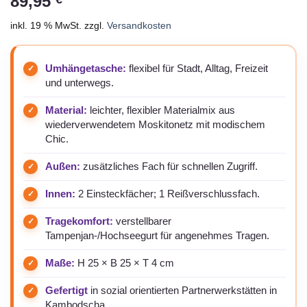
89,95
inkl. 19 % MwSt.
zzgl.
Versandkosten
Umhängetasche:
flexibel für Stadt, Alltag, Freizeit
und unterwegs.
Material:
leichter, flexibler Materialmix aus
wiederverwendetem Moskitonetz mit modischem
Chic.
Außen:
zusätzliches Fach für schnellen Zugriff.
Innen:
2 Einsteckfächer; 1 Reißverschlussfach.
Tragekomfort:
verstellbarer
Tampenjan-/Hochseegurt für angenehmes Tragen.
Maße:
H 25 × B 25 × T 4 cm
Gefertigt
in sozial orientierten Partnerwerkstätten in
Kambodscha.