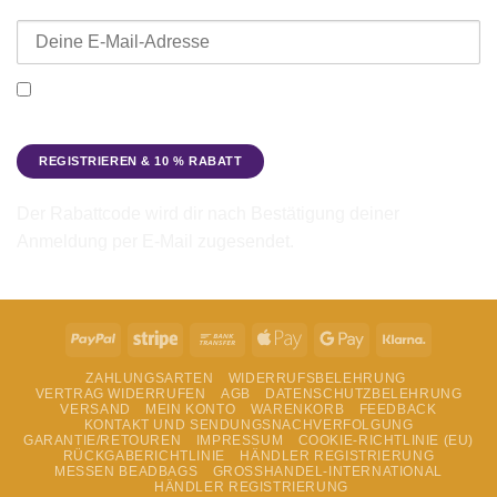
E-Mail-Adresse
Ich möchte den Beadbags Newsletter erhalten (Neuigkeiten &
Angebote). Hinweise zum Datenschutz und zur
Datenverarbeitung findest du in der
Datenschutzerklärung
.
Der Rabattcode wird dir nach Bestätigung deiner
Anmeldung per E-Mail zugesendet.
PayPal
Stripe
Bank
Apple
Google
Klarna
Transfer
Pay
Pay
ZAHLUNGSARTEN
WIDERRUFSBELEHRUNG
VERTRAG WIDERRUFEN
AGB
DATENSCHUTZBELEHRUNG
VERSAND
MEIN KONTO
WARENKORB
FEEDBACK
KONTAKT UND SENDUNGSNACHVERFOLGUNG
GARANTIE/RETOUREN
IMPRESSUM
COOKIE-RICHTLINIE (EU)
RÜCKGABERICHTLINIE
HÄNDLER REGISTRIERUNG
MESSEN BEADBAGS
GROSSHANDEL-INTERNATIONAL
HÄNDLER REGISTRIERUNG