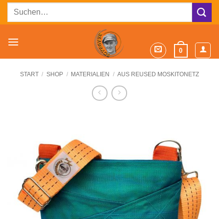
Zum
Suchen
Inhalt
nach:
springen
0
START
/
SHOP
/
MATERIALIEN
/
AUS REUSED MOSKITONETZ