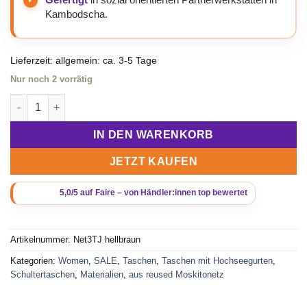
Gefertigt
in sozial orientierten Partnerwerkstätten in
Kambodscha.
Lieferzeit:
allgemein: ca. 3-5 Tage
Nur noch 2 vorrätig
Beadbags Schultertasche aus reused Moskitonetz mit Tampenja
IN DEN WARENKORB
JETZT KAUFEN
Artikelnummer:
Net3TJ hellbraun
Kategorien:
Women
,
SALE
,
Taschen
,
Taschen mit Hochseegurten
,
Schultertaschen
,
Materialien
,
aus reused Moskitonetz