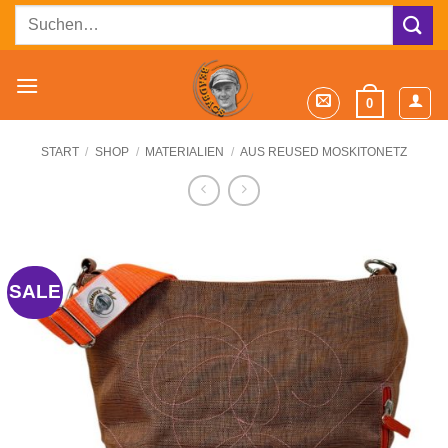
Zum
Suchen
Inhalt
nach:
springen
0
START
/
SHOP
/
MATERIALIEN
/
AUS REUSED MOSKITONETZ
SALE