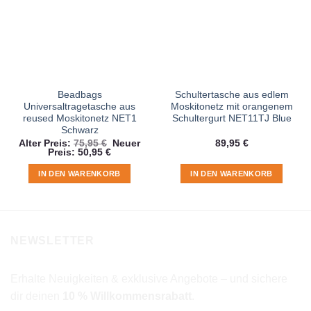
Beadbags
Schultertasche aus edlem
Universaltragetasche aus
Moskitonetz mit orangenem
reused Moskitonetz NET1
Schultergurt NET11TJ Blue
Schwarz
Ursprünglicher
Alter Preis:
75,95
€
Neuer
89,95
€
Aktueller
Preis
Preis:
50,95
€
Preis
war:
ist:
75,95 €
IN DEN WARENKORB
IN DEN WARENKORB
50,95 €.
NEWSLETTER
Erhalte Neuigkeiten & exklusive Angebote – und sichere
dir deinen
10 % Willkommensrabatt
.