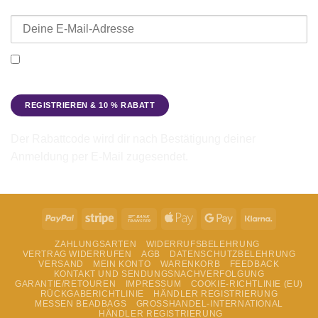
E-Mail-Adresse
Ich möchte den Beadbags Newsletter erhalten (Neuigkeiten &
Angebote). Hinweise zum Datenschutz und zur
Datenverarbeitung findest du in der
Datenschutzerklärung
.
Der Rabattcode wird dir nach Bestätigung deiner
Anmeldung per E-Mail zugesendet.
PayPal
Stripe
Bank
Apple
Google
Klarna
Transfer
Pay
Pay
ZAHLUNGSARTEN
WIDERRUFSBELEHRUNG
VERTRAG WIDERRUFEN
AGB
DATENSCHUTZBELEHRUNG
VERSAND
MEIN KONTO
WARENKORB
FEEDBACK
KONTAKT UND SENDUNGSNACHVERFOLGUNG
GARANTIE/RETOUREN
IMPRESSUM
COOKIE-RICHTLINIE (EU)
RÜCKGABERICHTLINIE
HÄNDLER REGISTRIERUNG
MESSEN BEADBAGS
GROSSHANDEL-INTERNATIONAL
HÄNDLER REGISTRIERUNG