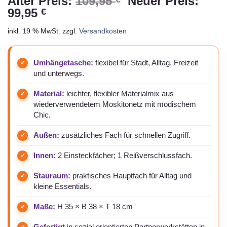
Ursprünglicher
Alter Preis:
109,95
Neuer Preis:
Aktueller
Preis
99,95
€
Preis
war:
inkl. 19 % MwSt.
zzgl.
Versandkosten
ist:
109,95 €
99,95 €.
Umhängetasche:
flexibel für Stadt, Alltag, Freizeit
und unterwegs.
Material:
leichter, flexibler Materialmix aus
wiederverwendetem Moskitonetz mit modischem
Chic.
Außen:
zusätzliches Fach für schnellen Zugriff.
Innen:
2 Einsteckfächer; 1 Reißverschlussfach.
Stauraum:
praktisches Hauptfach für Alltag und
kleine Essentials.
Maße:
H 35 × B 38 × T 18 cm