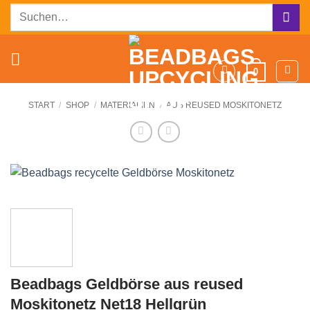
Zum
Suchen
Inhalt
nach:
springen
0
START
/
SHOP
/
MATERIALIEN
/
AUS REUSED MOSKITONETZ
Beadbags Geldbörse aus reused
Moskitonetz Net18 Hellgrün