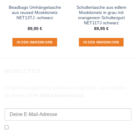
Beadbags Umhängetasche
Schultertasche aus edlem
aus reused Moskitonetz
Moskitonetz in grau mit
NET13TJ -schwarz
orangenem Schultergurt
NET11TJ schwarz
89,95
€
89,95
€
IN DEN WARENKORB
IN DEN WARENKORB
NEWSLETTER
Erhalte Neuigkeiten & exklusive Angebote – und sichere
dir deinen
10 % Willkommensrabatt
.
E-Mail-Adresse
Ich möchte den Beadbags Newsletter erhalten (Neuigkeiten &
Angebote). Hinweise zum Datenschutz und zur