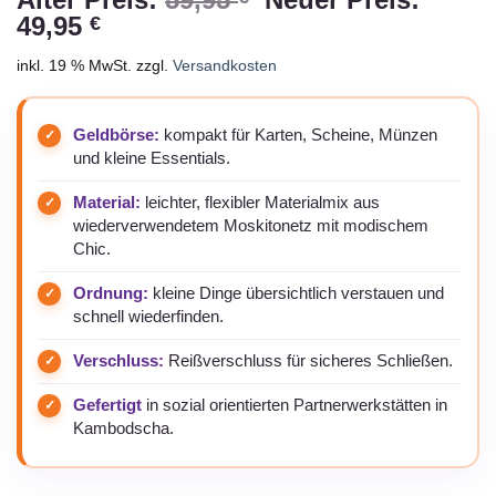
Aktueller
Preis
49,95
€
Preis
war:
inkl. 19 % MwSt.
zzgl.
Versandkosten
ist:
59,95 €
49,95 €.
Geldbörse:
kompakt für Karten, Scheine, Münzen
und kleine Essentials.
Material:
leichter, flexibler Materialmix aus
wiederverwendetem Moskitonetz mit modischem
Chic.
Ordnung:
kleine Dinge übersichtlich verstauen und
schnell wiederfinden.
Verschluss:
Reißverschluss für sicheres Schließen.
Gefertigt
in sozial orientierten Partnerwerkstätten in
Kambodscha.