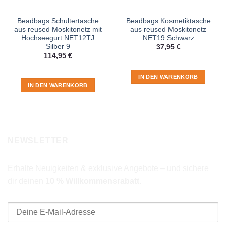
Beadbags Schultertasche
Beadbags Kosmetiktasche
aus reused Moskitonetz mit
aus reused Moskitonetz
Hochseegurt NET12TJ
NET19 Schwarz
Silber 9
37,95
€
114,95
€
IN DEN WARENKORB
IN DEN WARENKORB
NEWSLETTER
Erhalte Neuigkeiten & exklusive Angebote – und sichere
dir deinen
10 % Willkommensrabatt
.
E-Mail-Adresse