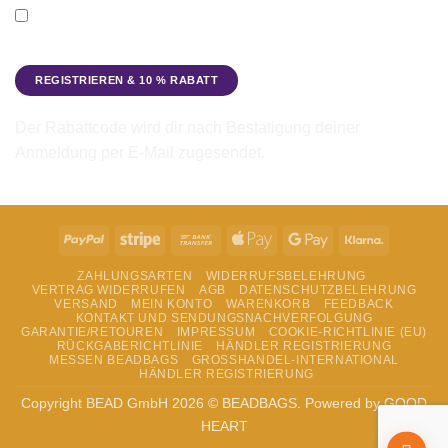
Ich möchte den Beadbags Newsletter erhalten (Neuigkeiten &
Angebote). Hinweise zum Datenschutz und zur
Datenverarbeitung findest du in der
Datenschutzerklärung
.
Der Rabattcode wird dir nach Bestätigung deiner
Anmeldung per E-Mail zugesendet.
PayPal
Stripe
Bank
Apple
Google
Klarna
Transfer
Pay
Pay
ZAHLUNGSARTEN
WIDERRUFSBELEHRUNG
VERTRAG WIDERRUFEN
AGB
DATENSCHUTZBELEHRUNG
VERSAND
MEIN KONTO
WARENKORB
FEEDBACK
KONTAKT UND SENDUNGSNACHVERFOLGUNG
GARANTIE/RETOUREN
IMPRESSUM
COOKIE-RICHTLINIE (EU)
RÜCKGABERICHTLINIE
HÄNDLER REGISTRIERUNG
MESSEN BEADBAGS
GROSSHANDEL-INTERNATIONAL
HÄNDLER REGISTRIERUNG
Copyright BEAD GmbH 2026 © BEADBAGS. Powered by GOOD
HEART