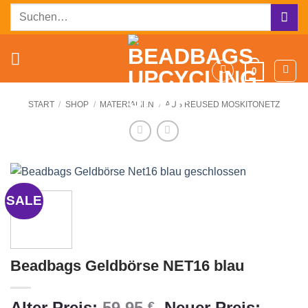
Zum
Suchen
Inhalt
nach:
springen
0
START
/
SHOP
/
MATERIALIEN
/
AUS REUSED MOSKITONETZ
SALE
Beadbags Geldbörse NET16 blau
Ursprünglicher
Alter Preis:
59,95
Neuer Preis:
€