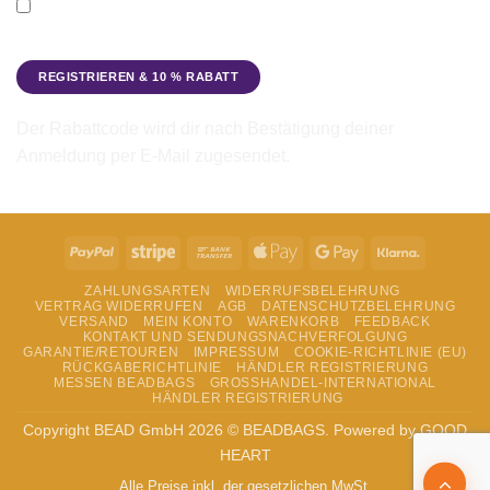
Ich möchte den Beadbags Newsletter erhalten (Neuigkeiten &
Angebote). Hinweise zum Datenschutz und zur
Datenverarbeitung findest du in der
Datenschutzerklärung
.
Der Rabattcode wird dir nach Bestätigung deiner
Anmeldung per E-Mail zugesendet.
PayPal
Stripe
Bank
Apple
Google
Klarna
Transfer
Pay
Pay
ZAHLUNGSARTEN
WIDERRUFSBELEHRUNG
VERTRAG WIDERRUFEN
AGB
DATENSCHUTZBELEHRUNG
VERSAND
MEIN KONTO
WARENKORB
FEEDBACK
KONTAKT UND SENDUNGSNACHVERFOLGUNG
GARANTIE/RETOUREN
IMPRESSUM
COOKIE-RICHTLINIE (EU)
RÜCKGABERICHTLINIE
HÄNDLER REGISTRIERUNG
MESSEN BEADBAGS
GROSSHANDEL-INTERNATIONAL
HÄNDLER REGISTRIERUNG
Copyright BEAD GmbH 2026 © BEADBAGS. Powered by GOOD
HEART
Alle Preise inkl. der gesetzlichen MwSt.