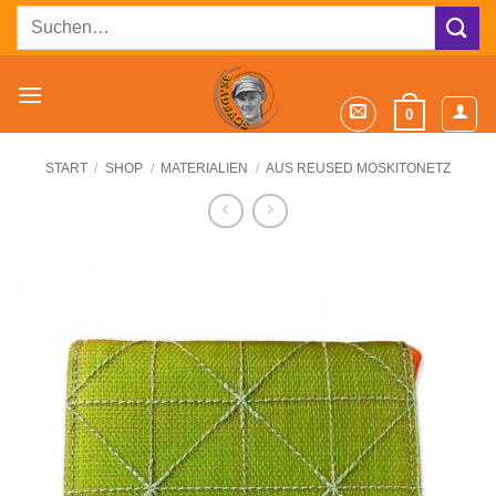
Zum
Suchen
Inhalt
nach:
springen
0
START
/
SHOP
/
MATERIALIEN
/
AUS REUSED MOSKITONETZ