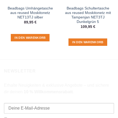
Beadbags Umhängetasche
Beadbags Schultertasche
aus reused Moskitonetz
aus reused Moskitonetz mit
NET13TJ silber
Tampenjan NET3TJ
Dunkelgrün 5
89,95
€
109,95
€
IN DEN WARENKORB
IN DEN WARENKORB
NEWSLETTER
Erhalte Neuigkeiten & exklusive Angebote – und sichere
dir deinen
10 % Willkommensrabatt
.
E-Mail-Adresse