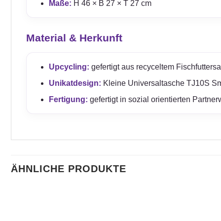
Maße:
H 46 × B 27 × T 27 cm
Material & Herkunft
Upcycling:
gefertigt aus recyceltem Fischfuttersa
Unikatdesign:
Kleine Universaltasche TJ10S Sma
Fertigung:
gefertigt in sozial orientierten Partn
ÄHNLICHE PRODUKTE