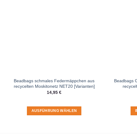
Beadbags schmales Federmäppchen aus
Beadbags G
recycelten Moskitonetz NET20 [Varianten]
recycel
14,95
€
AUSFÜHRUNG WÄHLEN
Dieses
Produkt
weist