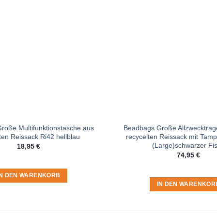
roße Multifunktionstasche aus
Beadbags Große Allzwecktrag
ten Reissack Ri42 hellblau
recycelten Reissack mit Tam
(Large)schwarzer Fi
18,95
€
74,95
€
IN DEN WARENKORB
IN DEN WARENKOR