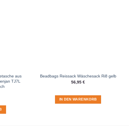
etasche aus
Beadbags Reissack Wäschesack Ri8 gelb
penjan TJ7L
56,95
€
sch
IN DEN WARENKORB
B