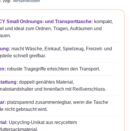
.
zzgl.
Versandkosten
Y Small Ordnungs- und Transporttasche:
kompakt,
bel und ideal zum Ordnen, Tragen, Aufräumen und
auen.
ung:
macht Wäsche, Einkauf, Spielzeug, Freizeit- und
gsteile schnell greifbar.
en:
robuste Tragegriffe erleichtern den Transport.
tattung:
doppelt genähtes Material,
abstandshalter und Innenfach mit Reißverschluss.
ar:
platzsparend zusammenlegbar, wenn die Tasche
e nicht gebraucht wird.
ial:
Upcycling-Unikat aus recyceltem
futtersackmaterial.