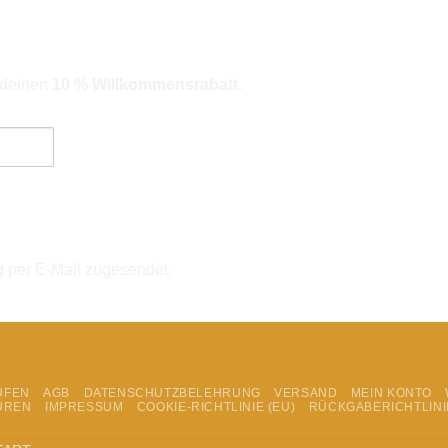
r deinen
10 % Willkommensrabatt
.
ngebote). Hinweise zum Datenschutz und zur Datenverarbeitung findes
g per E-Mail zugesendet.
UFEN
AGB
DATENSCHUTZBELEHRUNG
VERSAND
MEIN KONTO
UREN
IMPRESSUM
COOKIE-RICHTLINIE (EU)
RÜCKGABERICHTLINI