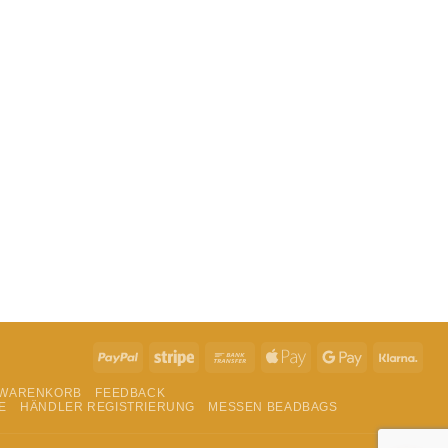
t du in der
Datenschutzerklärung
.
PayPal
Stripe
Bank
Apple
Google
Klar
Transfer
Pay
Pay
WARENKORB
FEEDBACK
E
HÄNDLER REGISTRIERUNG
MESSEN BEADBAGS