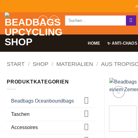
Zum
A
Inhalt
Suchen
springen
nach:
HOME
✨ ANTI-CHAOS
START
/
SHOP
/
MATERIALIEN
/
AUS TROPIS
PRODUKTKATEGORIEN
Beadbags Oceanboundbags
Taschen
Accessoires