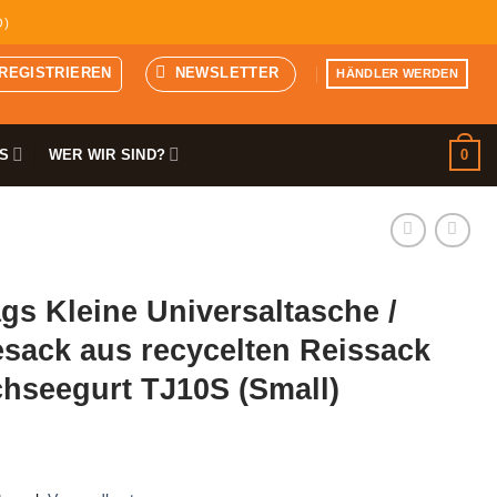
D)
 REGISTRIEREN
NEWSLETTER
HÄNDLER WERDEN
0
S
WER WIR SIND?
s Kleine Universaltasche /
sack aus recycelten Reissack
hseegurt TJ10S (Small)