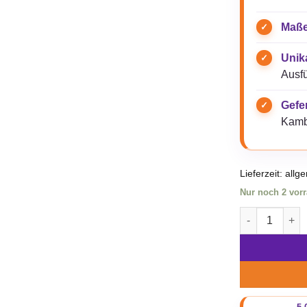
Maße
Unik
Ausfü
Gefer
Kamb
Lieferzeit:
allg
Nur noch 2 vorr
Beadbags Klei