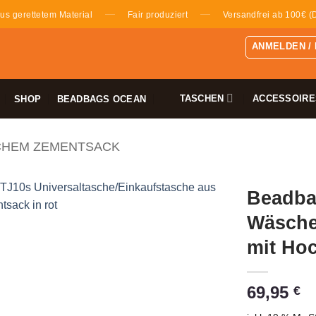
—
—
us gerettetem Material
Fair produziert
Versandfrei ab 100€ (
ANMELDEN /
TASCHEN
ACCESSOIRE
SHOP
BEADBAGS OCEAN
CHEM ZEMENTSACK
Beadbag
Wäsche
mit Hoc
69,95
€