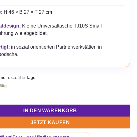
:
H 46 × B 27 × T 27 cm
atdesign:
Kleine Universaltasche TJ10S Small –
hrung wie abgebildet.
tigt:
in sozial orientierten Partnerwerkstätten in
odscha.
emein: ca. 3-5 Tage
ätig
ne Universaltasche / Wäschesack aus recycelten Reissack mit H
IN DEN WARENKORB
JETZT KAUFEN