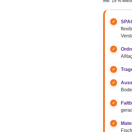
inkl. 19 % MwSt
SPAC
flexi
Verst
Ordn
Allta
Trag
Auss
Boden
Faltb
gerad
Mater
Fisch