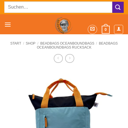
Zum
Suchen
Inhalt
nach:
springen
0
START
/
SHOP
/
BEADBAGS OCEANBOUNDBAGS
/
BEADBAGS
OCEANBOUNDBAGS RUCKSACK