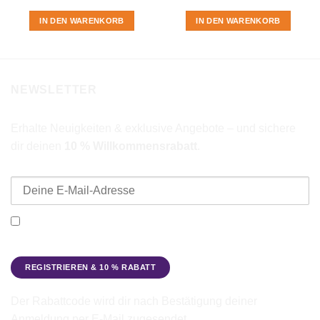
IN DEN WARENKORB
IN DEN WARENKORB
NEWSLETTER
Erhalte Neuigkeiten & exklusive Angebote – und sichere
dir deinen
10 % Willkommensrabatt
.
E-Mail-Adresse
Ich möchte den Beadbags Newsletter erhalten (Neuigkeiten &
Angebote). Hinweise zum Datenschutz und zur
Datenverarbeitung findest du in der
Datenschutzerklärung
.
Der Rabattcode wird dir nach Bestätigung deiner
Anmeldung per E-Mail zugesendet.