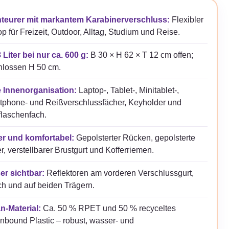
teurer mit markantem Karabinerverschluss:
Flexibler
op für Freizeit, Outdoor, Alltag, Studium und Reise.
 Liter bei nur ca. 600 g:
B 30 × H 62 × T 12 cm offen;
hlossen H 50 cm.
e Innenorganisation:
Laptop-, Tablet-, Minitablet-,
tphone- und Reißverschlussfächer, Keyholder und
flaschenfach.
er und komfortabel:
Gepolsterter Rücken, gepolsterte
r, verstellbarer Brustgurt und Kofferriemen.
er sichtbar:
Reflektoren am vorderen Verschlussgurt,
ich und auf beiden Trägern.
n-Material:
Ca. 50 % RPET und 50 % recyceltes
bound Plastic – robust, wasser- und