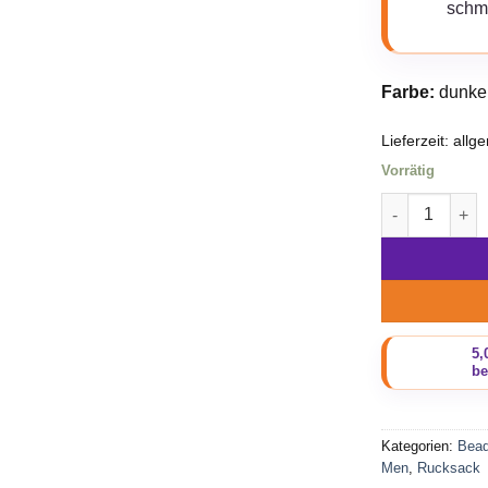
schm
Farbe:
dunkel
Lieferzeit:
allg
Vorrätig
Beadbags Oce
Kategorien:
Bea
Men
,
Rucksack