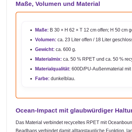
Maße, Volumen und Material
Maße:
B 30 × H 62 × T 12 cm offen; H 50 cm 
Volumen:
ca. 23 Liter offen / 18 Liter geschlos
Gewicht:
ca. 600 g.
Materialmix:
ca. 50 % RPET und ca. 50 % recy
Materialqualität:
600D/PU-Außenmaterial mit R
Farbe:
dunkelblau.
Ocean-Impact mit glaubwürdiger Haltu
Das Material verbindet recyceltes RPET mit Oceanbound
Beadbags verbindet damit alltagstaugliche Funktion, l