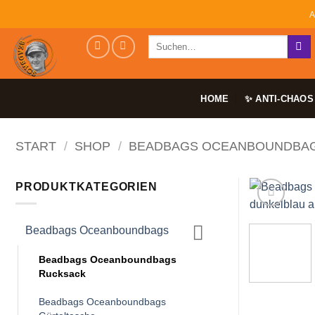
Zum
A
Inhalt
Suchen
springen
nach:
HOME
✨ ANTI-CHAOS
START
/
SHOP
/
BEADBAGS OCEANBOUNDBA
PRODUKTKATEGORIEN
Beadbags Oceanboundbags
Beadbags Oceanboundbags
Rucksack
Beadbags Oceanboundbags