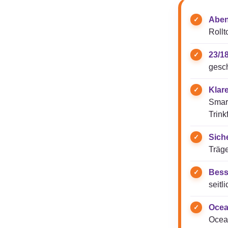
Aben
Rollt
23/18
gesc
Klar
Smar
Trink
Sich
Träge
Bess
seitl
Ocea
Ocean