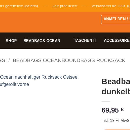
—
—
us gerettetem Material
Fair produziert
Versandfrei ab 100€ (
ANMELDEN /
TASCHEN
ACCESSOIRE
SHOP
BEADBAGS OCEAN
GS
/
BEADBAGS OCEANBOUNDBAGS RUCKSACK
Beadba
dunkel
69,95
€
inkl. 19 % MwSt