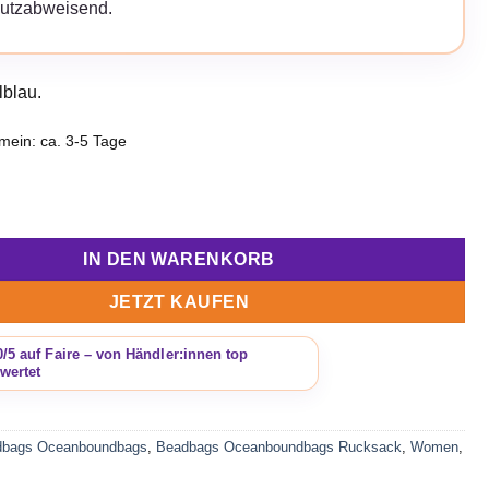
utzabweisend.
blau.
emein: ca. 3-5 Tage
an Rucksack Ostsee dunkelblau Menge
IN DEN WARENKORB
JETZT KAUFEN
dbags Oceanboundbags
,
Beadbags Oceanboundbags Rucksack
,
Women
,