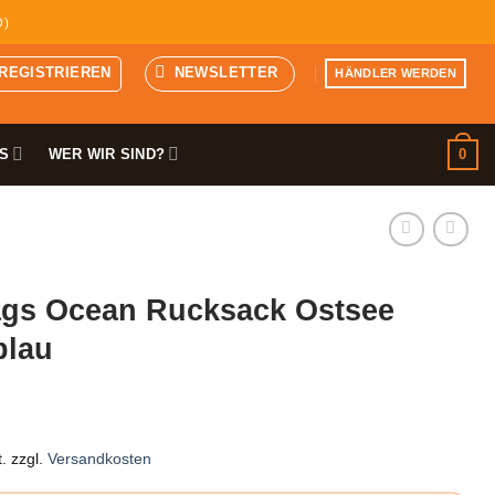
D)
 REGISTRIEREN
NEWSLETTER
HÄNDLER WERDEN
0
S
WER WIR SIND?
gs Ocean Rucksack Ostsee
blau
.
zzgl.
Versandkosten