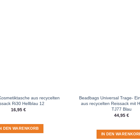
osmetiktasche aus recycelten
Beadbags Universal Trage- Ei
ssack Ri30 Hellblau 12
aus recycelten Reissack mit 
TJ77 Blau
16,95
€
44,95
€
IN DEN WARENKORB
IN DEN WARENKOR