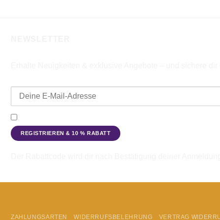
NEWSLETTER
Erhalte Neuigkeiten & exklusive Angebote – und sichere di
E-Mail-Adresse
Ich möchte den Beadbags Newsletter erhalten (Neuigkeiten & A
Der Rabattcode wird dir nach Bestätigung deiner Anmeldun
ZAHLUNGSARTEN
WIDERRUFSBELEHRUNG
VERTRAG WIDERR