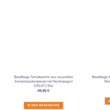
Beadbags Schultasche aus recycelten
Beadbags K
Zementsackmaterial mit Hochseegurt
Rei
CR14TJ Rot
94,95
€
IN DEN WARENKORB