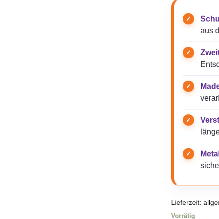
Schu
aus 
Zwei
Ents
Made
verar
Verst
länge
Metal
siche
Lieferzeit:
allg
Vorrätig