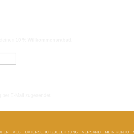
r deinen
10 % Willkommensrabatt
.
ngebote). Hinweise zum Datenschutz und zur Datenverarbeitung findes
g per E-Mail zugesendet.
UFEN
AGB
DATENSCHUTZBELEHRUNG
VERSAND
MEIN KONTO