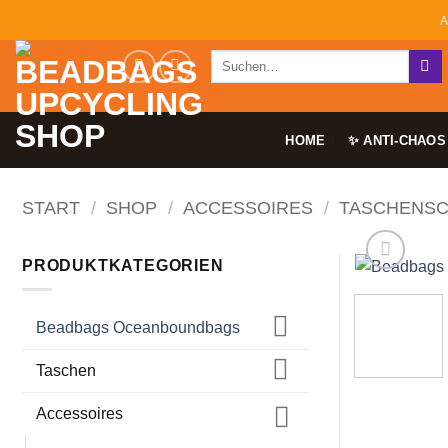
Zum
A
Inhalt
Suchen
springen
nach:
HOME
✨ ANTI-CHAOS
START
/
SHOP
/
ACCESSOIRES
/
TASCHENSC
PRODUKTKATEGORIEN
Beadbags Oceanboundbags
Taschen
Accessoires