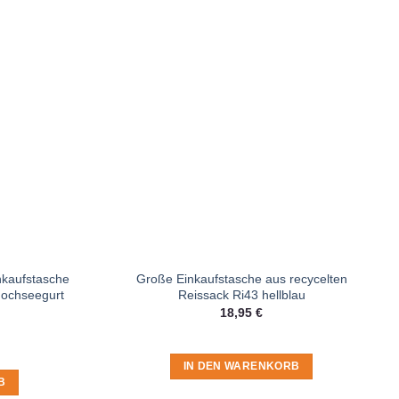
nkaufstasche
Große Einkaufstasche aus recycelten
Hochseegurt
Reissack Ri43 hellblau
18,95
€
IN DEN WARENKORB
B