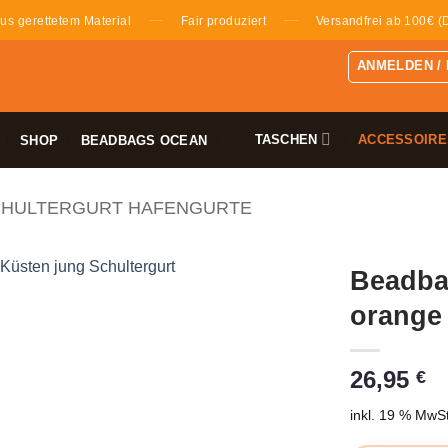
—
—
us gerettetem Material
Fair produziert
Versandfrei ab 100€ (
ANMELDEN /
TASCHEN
ACCESSOIRE
SHOP
BEADBAGS OCEAN
HULTERGURT HAFENGURTE
Beadba
orange
26,95
€
inkl. 19 % MwSt