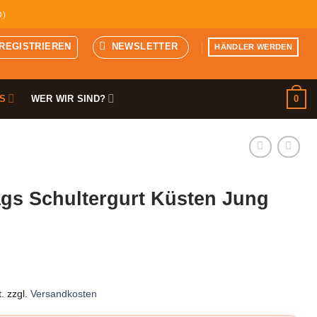
D)
 REGISTRIEREN
NEWSLETTER
HÄNDLER WERDEN
0
S
WER WIR SIND?
gs Schultergurt Küsten Jung
.
zzgl.
Versandkosten