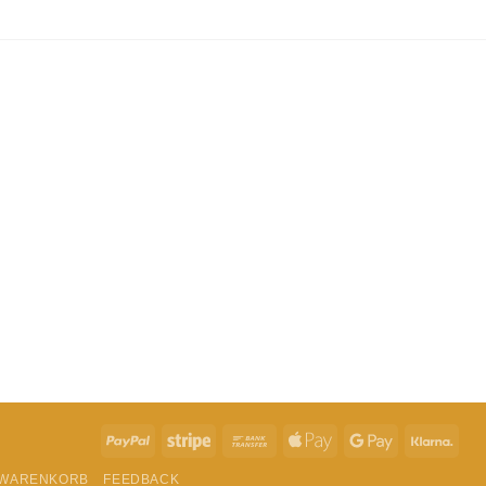
t du in der
Datenschutzerklärung
.
PayPal
Stripe
Bank
Apple
Google
Klar
Transfer
Pay
Pay
WARENKORB
FEEDBACK