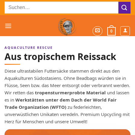
Zum
Suchen
Inhalt
nach:
springen
0
AQUACULTURE RESCUE
Aus tropischem Reissack
Diese ultrastabilen Futtersäcke stammen direkt aus den
Aquakulturen Südostasiens. Ohne Beadbags würden sie in
Flüsse, Seen bzw. das Meer entsorgt oder verbrannt werden.
Wir retten das
tropensturmerprobte Material
und lassen
es in
Werkstätten unter dem Dach der World Fair
Trade Organization (WFTO)
zu federleichten,
unverwüstlichen Unikaten veredeln. Premium Upcycling mit
Herz für Menschen und unsere Umwelt!