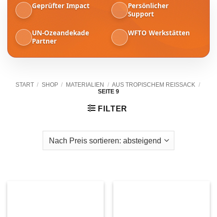
Geprüfter Impact
Persönlicher
Support
UN-Ozeandekade
WFTO Werkstätten
Partner
START
/
SHOP
/
MATERIALIEN
/
AUS TROPISCHEM REISSACK
/
SEITE 9
FILTER