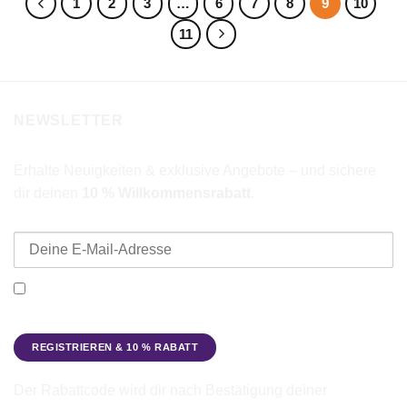
1
2
3
…
6
7
8
9
10
11
NEWSLETTER
Erhalte Neuigkeiten & exklusive Angebote – und sichere
dir deinen
10 % Willkommensrabatt
.
E-Mail-Adresse
Ich möchte den Beadbags Newsletter erhalten (Neuigkeiten &
Angebote). Hinweise zum Datenschutz und zur
Datenverarbeitung findest du in der
Datenschutzerklärung
.
Der Rabattcode wird dir nach Bestätigung deiner