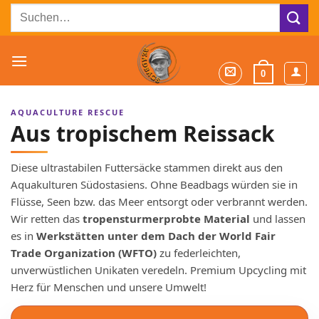
Zum
Suchen
Inhalt
nach:
springen
0
AQUACULTURE RESCUE
Aus tropischem Reissack
Diese ultrastabilen Futtersäcke stammen direkt aus den
Aquakulturen Südostasiens. Ohne Beadbags würden sie in
Flüsse, Seen bzw. das Meer entsorgt oder verbrannt werden.
Wir retten das
tropensturmerprobte Material
und lassen
es in
Werkstätten unter dem Dach der World Fair
Trade Organization (WFTO)
zu federleichten,
unverwüstlichen Unikaten veredeln. Premium Upcycling mit
Herz für Menschen und unsere Umwelt!