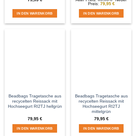
Aktueller
Preis
Preis:
79,95
€
Preis
war:
ist:
89,95 €
IN DEN WARENKORB
IN DEN WARENKORB
79,95 €.
Beadbags Tragetasche aus
Beadbags Tragetasche aus
recycelten Reissack mit
recycelten Reissack mit
Hochseegurt RI2TJ hellgrün
Hochseegurt RI2TJ
mittelgrün
79,95
€
79,95
€
IN DEN WARENKORB
IN DEN WARENKORB