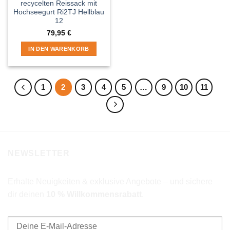
recycelten Reissack mit
Hochseegurt Ri2TJ Hellblau
12
79,95
€
IN DEN WARENKORB
1
2
3
4
5
…
9
10
11
NEWSLETTER
Erhalte Neuigkeiten & exklusive Angebote – und sichere
dir deinen
10 % Willkommensrabatt
.
E-Mail-Adresse