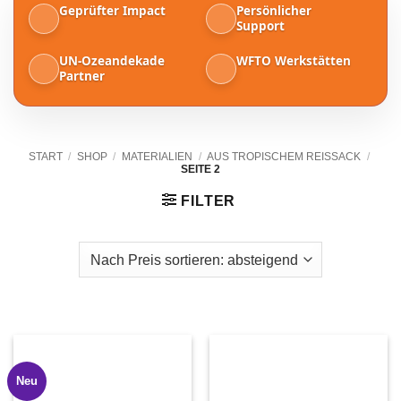
Geprüfter Impact
Persönlicher
Support
UN-Ozeandekade
WFTO Werkstätten
Partner
START
/
SHOP
/
MATERIALIEN
/
AUS TROPISCHEM REISSACK
/
SEITE 2
FILTER
Neu