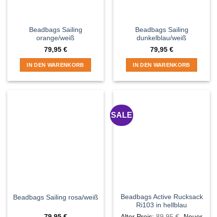
Beadbags Sailing
Beadbags Sailing
orange/weiß
dunkelblau/weiß
79,95
€
79,95
€
IN DEN WARENKORB
IN DEN WARENKORB
SALE
Beadbags Active Rucksack
Beadbags Sailing rosa/weiß
Ri103 in hellblau
Ursprüngli
79,95
€
Alter Preis:
89,95
€
Neuer